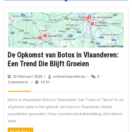
De Opkomst van Botox in Vlaanderen:
De
Een Trend Die Blijft Groeien
Opkomst
25 februari 2025
25
|
onlinevlaanderen
onlinevlaanderen
|
0
van
Comments
|
16:51
februari
2025
Botox
in
Botox in Vlaanderen Botox in Vlaanderen: Een Trend of Taboe? In de
Vlaanderen:
afgelopen jaren is het gebruik van botox in Vlaanderen steeds
populairder geworden. Deze cosmetische behandeling, die bekend
Een
staat
Trend