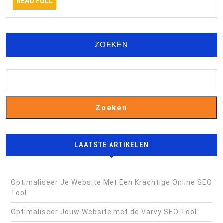
READ
Die
READ FULL
FULL
Blijft
Groeien
ZOEKEN
Zoeken
LAATSTE ARTIKELEN
Optimaliseer Je Website Met Een Krachtige Online SEO
Tool
Optimaliseer Jouw Website met de Varvy SEO Tool