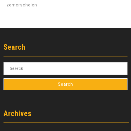
zomerscholen
Search
Search
for:
Archives