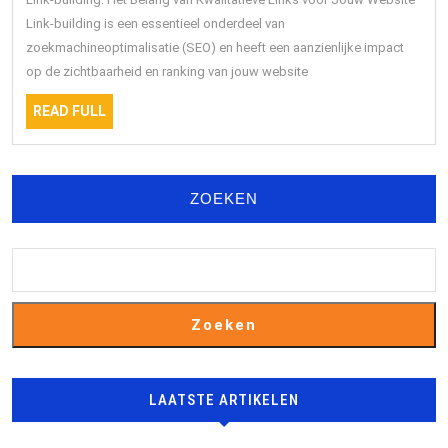
Building
Link-building is een essentieel onderdeel van
zoekmachineoptimalisatie (SEO) en heeft een aanzienlijke impact
voor
op de zichtbaarheid en ranking van jouw website
Jouw
READ
Website
READ FULL
FULL
ZOEKEN
Zoeken
LAATSTE ARTIKELEN