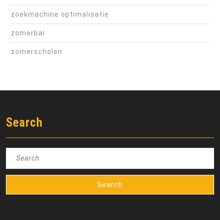
zoekmachine optimalisatie
zomerbar
zomerscholen
Search
Search
for: