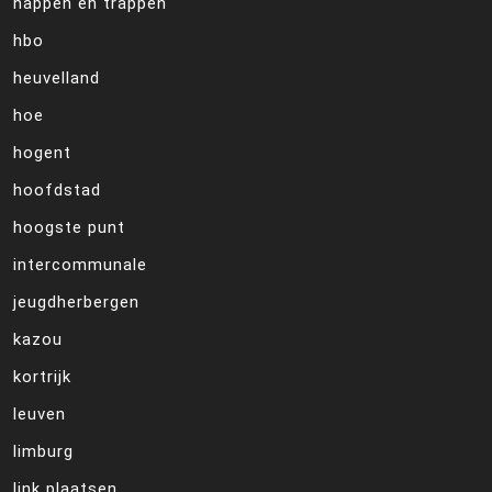
happen en trappen
hbo
heuvelland
hoe
hogent
hoofdstad
hoogste punt
intercommunale
jeugdherbergen
kazou
kortrijk
leuven
limburg
link plaatsen