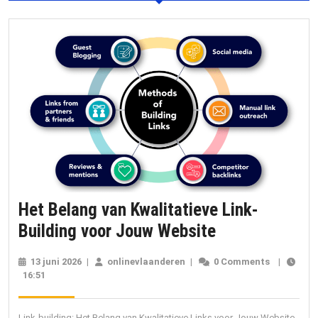
Het Belang van Kwalitatieve Link-
Het
Building voor Jouw Website
Belang
13 juni 2026
13
|
onlinevlaanderen
onlinevlaanderen
|
0 Comments
|
van
16:51
juni
2026
Kwalitatieve
Link-
Link-building: Het Belang van Kwalitatieve Links voor Jouw Website