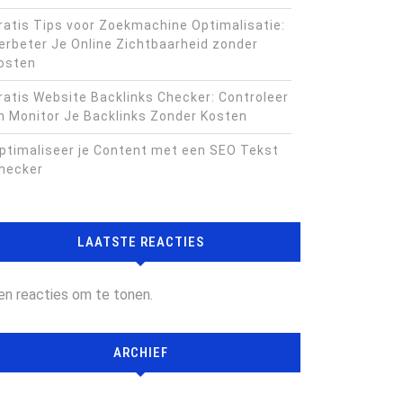
ratis Tips voor Zoekmachine Optimalisatie:
erbeter Je Online Zichtbaarheid zonder
osten
ratis Website Backlinks Checker: Controleer
n Monitor Je Backlinks Zonder Kosten
ptimaliseer je Content met een SEO Tekst
hecker
LAATSTE REACTIES
en reacties om te tonen.
ARCHIEF