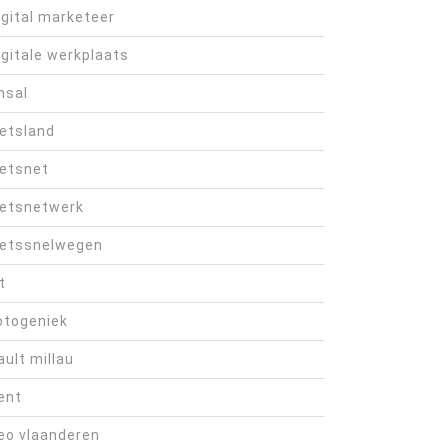
igital marketeer
igitale werkplaats
hsal
ietsland
ietsnet
ietsnetwerk
ietssnelwegen
t
otogeniek
ault millau
ent
eo vlaanderen