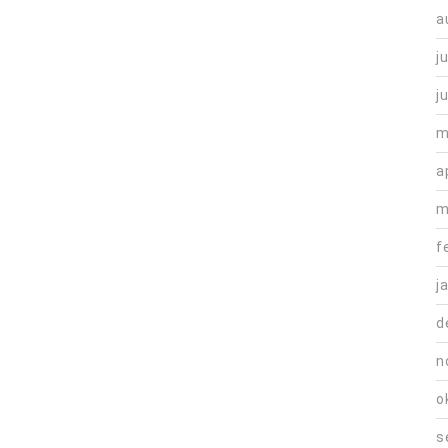
a
j
j
m
a
m
f
j
d
n
o
s