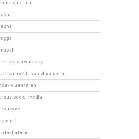
innenspeeltuin
rabant
recht
rugge
russel
entrale verwarming
entrum ronde van vlaanderen
odex vlaanderen
ursus social media
ursussen
agje uit
igitaal atelier