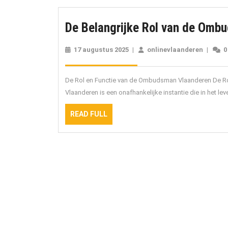
De Belangrijke Rol van de Omb
17 augustus 2025
17
|
onlinevlaanderen
online
|
0
augustus
2025
De Rol en Functie van de Ombudsman Vlaanderen De 
Vlaanderen is een onafhankelijke instantie die in het l
READ
READ FULL
FULL