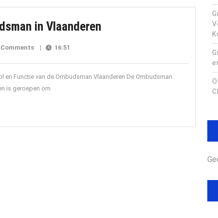
Vlaanderen
G
De
udsman in Vlaanderen
V
K
Belangrijke
vlaanderen
 Comments
|
16:51
Rol
G
e
van
Rol en Functie van de Ombudsman Vlaanderen De Ombudsman
de
O
even is geroepen om
C
Ombudsman
in
Vlaanderen
Ge