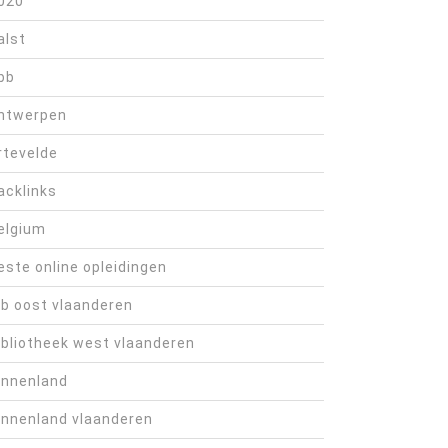
020
alst
bb
ntwerpen
rtevelde
acklinks
elgium
este online opleidingen
ib oost vlaanderen
ibliotheek west vlaanderen
innenland
innenland vlaanderen