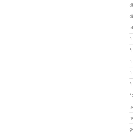
d
d
e
f
f
f
f
fi
f
g
g
g