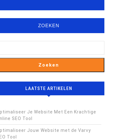
ZOEKEN
Zoeken
LAATSTE ARTIKELEN
ptimaliseer Je Website Met Een Krachtige
nline SEO Tool
ptimaliseer Jouw Website met de Varvy
EO Tool