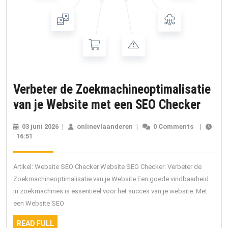
Verbeter de Zoekmachineoptimalisatie
Verbe
van je Website met een SEO Checker
de
03 juni 2026
03
|
onlinevlaanderen
onlinevlaanderen
|
0 Comments
|
Zoek
16:51
juni
2026
van
je
Artikel: Website SEO Checker Website SEO Checker: Verbeter de
Webs
Zoekmachineoptimalisatie van je Website Een goede vindbaarheid
in zoekmachines is essentieel voor het succes van je website. Met
met
een Website SEO
een
READ
SEO
READ FULL