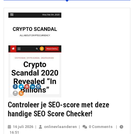
Controleer je SEO-score met deze
Controleer
handige SEO Score Checker!
je
16 juli 2026
16
|
onlinevlaanderen
onlinevlaanderen
|
0 Comments
|
SEO-
16:51
juli