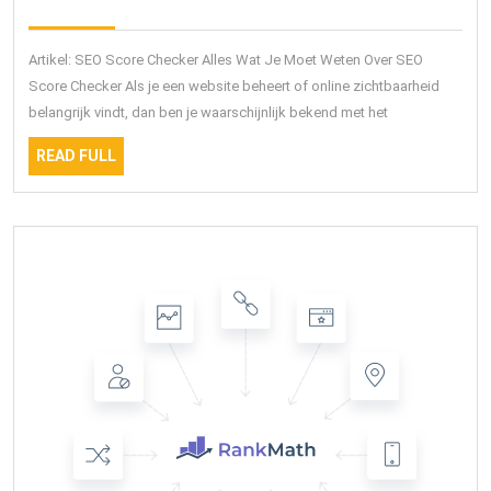
2026
score
met
Artikel: SEO Score Checker Alles Wat Je Moet Weten Over SEO
deze
Score Checker Als je een website beheert of online zichtbaarheid
belangrijk vindt, dan ben je waarschijnlijk bekend met het
handige
SEO
READ
READ FULL
FULL
Score
Checker!