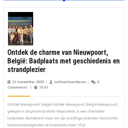
Ontdek de charme van Nieuwpoort,
België: Badplaats met geschiedenis en
Ontdek
strandplezier
de
21 november 2025
21
|
onlinevlaanderen
onlinevlaanderen
|
0
charme
Comments
|
16:51
november
2025
van
Nieuwpoort,
Ontdek Nieuwpoort, België Ontdek Nieuwpoort, België Nieuwpoort,
België:
gelegen in de provincie West-Vlaanderen, is een charmante
badplaats die bekend staat om zijn prachtige stranden, historische
Badplaats
bezienswaardigheden en bruisende sfeer. Of je