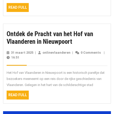
met
READ
geschiedenis
READ FULL
FULL
en
strandplezier
Ontdek de Pracht van het Hof van
Ontdek
Vlaanderen in Nieuwpoort
de
31 maart 2025
31
|
onlinevlaanderen
onlinevlaanderen
|
0 Comments
|
Pracht
16:51
maart
2025
van
het
Het Hof van Vlaanderen in Nieuwpoort is een historisch pareltje dat
Hof
bezoekers meeneemt op een reis door de rijke geschiedenis van
Vlaanderen. Gelegen in het hart van de schilderachtige stad
van
Vlaanderen
READ
READ FULL
FULL
in
Nieuwpoort