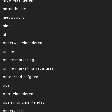
mow vlaanderen
natuurhuisje
nieuwpoort
nima
nl
onderwijs vlaanderen
online
online marketing
online marketing vacatures
onroerend erfgoed
oost
oost vlaanderen
open monumentendag
oppervlakte