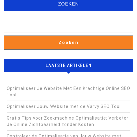
ZOEKEN
Zoeken
LAATSTE ARTIKELEN
Optimaliseer Je Website Met Een Krachtige Online SEO
Tool
Optimaliseer Jouw Website met de Varvy SEO Tool
Gratis Tips voor Zoekmachine Optimalisatie: Verbeter
Je Online Zichtbaarheid zonder Kosten
Controleer de Optimalisatie van Jouw Website met