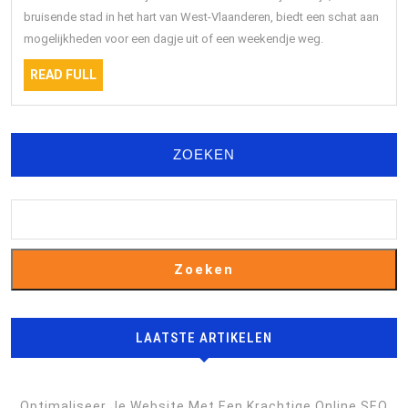
–
bruisende stad in het hart van West-Vlaanderen, biedt een schat aan
mogelijkheden voor een dagje uit of een weekendje weg.
Een
Gids
READ
READ FULL
FULL
voor
Cultuur,
Shoppen
ZOEKEN
en
Culinaire
Ervaringen
Zoeken
LAATSTE ARTIKELEN
Optimaliseer Je Website Met Een Krachtige Online SEO