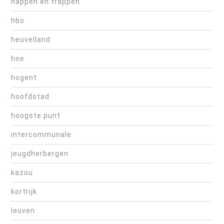
happen en trappen
hbo
heuvelland
hoe
hogent
hoofdstad
hoogste punt
intercommunale
jeugdherbergen
kazou
kortrijk
leuven