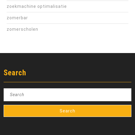
zoekmachine optimalisatie
zomerbar
zomerscholen
Search
Search
for: