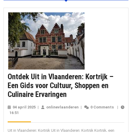
Ontdek Uit in Vlaanderen: Kortrijk –
Een Gids voor Cultuur, Shoppen en
Ontdek
Culinaire Ervaringen
Uit
04 april 2025
04
|
onlinevlaanderen
onlinevlaanderen
|
0 Comments
|
in
16:51
april
2025
Vlaanderen:
Kortrijk
Uit in Vlaanderen: Kortrijk Uit in Vlaanderen: Kortrijk Kortrijk, een