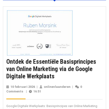
Ontdek de Essentiële Basisprincipes
van Online Marketing via de Google
Ontdek
Digitale Werkplaats
de
10 februari 2026
10
|
onlinevlaanderen
onlinevlaanderen
|
0
Essentiële
Comments
|
16:51
februari
2026
Basisprincipes
van
Google Digitale Werkplaats: Basisprincipes van Online Marketing