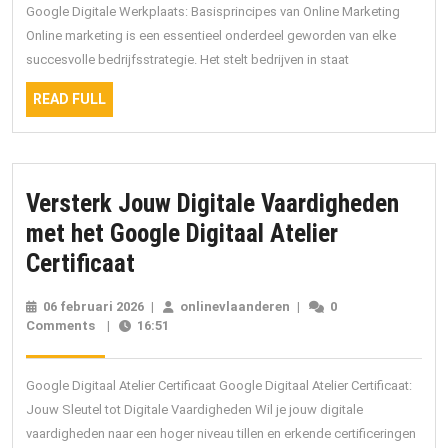
Online
Google Digitale Werkplaats: Basisprincipes van Online Marketing
Online marketing is een essentieel onderdeel geworden van elke
Marketing
succesvolle bedrijfsstrategie. Het stelt bedrijven in staat
via
READ
de
READ FULL
FULL
Google
Digitale
Werkplaats
Versterk Jouw Digitale Vaardigheden
met het Google Digitaal Atelier
Versterk
Certificaat
Jouw
06 februari 2026
06
|
onlinevlaanderen
onlinevlaanderen
|
0
Digitale
Comments
|
16:51
februari
2026
Vaardigheden
met
Google Digitaal Atelier Certificaat Google Digitaal Atelier Certificaat:
het
Jouw Sleutel tot Digitale Vaardigheden Wil je jouw digitale
vaardigheden naar een hoger niveau tillen en erkende certificeringen
Google