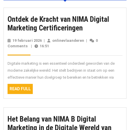
Ontdek de Kracht van NIMA Digital
Ontdek
Marketing Certificeringen
de
19 februari 2026
19
|
onlinevlaanderen
onlinevlaanderen
|
0
Kracht
Comments
|
16:51
februari
2026
van
NIMA
Digitale marketing is een essentieel onderdeel geworden van de
Digital
moderne zakelijke wereld. Het stelt bedrijven in staat om op een
effectieve manier hun doelgroep te bereiken en te betrekken via
Marketing
Certificeringen
READ
READ FULL
FULL
Het Belang van NIMA B Digital
Marketing in de Digitale Wereld van