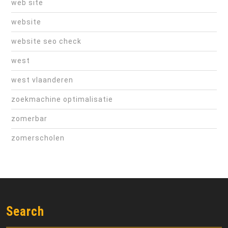
web site
website
website seo check
west
west vlaanderen
zoekmachine optimalisatie
zomerbar
zomerscholen
Search