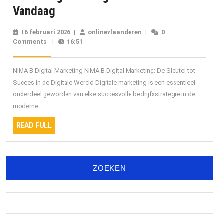
Het
Vandaag
Belang
16 februari 2026
16
|
onlinevlaanderen
onlinevlaanderen
|
0
van
Comments
|
16:51
februari
2026
NIMA
B
NIMA B Digital Marketing NIMA B Digital Marketing: De Sleutel tot
Digital
Succes in de Digitale Wereld Digitale marketing is een essentieel
onderdeel geworden van elke succesvolle bedrijfsstrategie in de
Marketing
moderne
in
READ
de
READ FULL
FULL
Digitale
Wereld
ZOEKEN
van
Vandaag