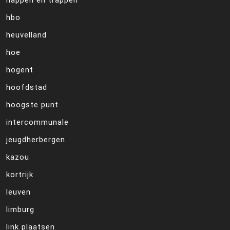
happen en trappen
hbo
heuvelland
hoe
hogent
hoofdstad
hoogste punt
intercommunale
jeugdherbergen
kazou
kortrijk
leuven
limburg
link plaatsen