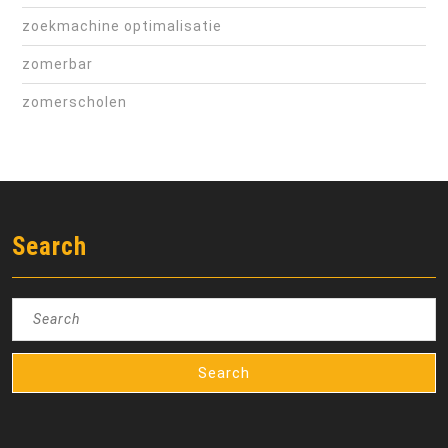
zoekmachine optimalisatie
zomerbar
zomerscholen
Search
Search
for: