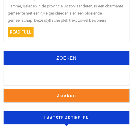
in
Hamme, gelegen in de provincie Oost-Vlaanderen, is een charmante
gemeente met een rijke geschiedenis en een bloeiende
Oost-
gemeenschap. Deze idyllische plek trekt zowel bewoners
Vlaanderen
READ
READ FULL
FULL
ZOEKEN
Zoeken
LAATSTE ARTIKELEN