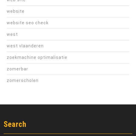
website
website seo check
west
west vlaanderen
zoekmachine optimalisatie
zomerbar
zomerscholen
Search