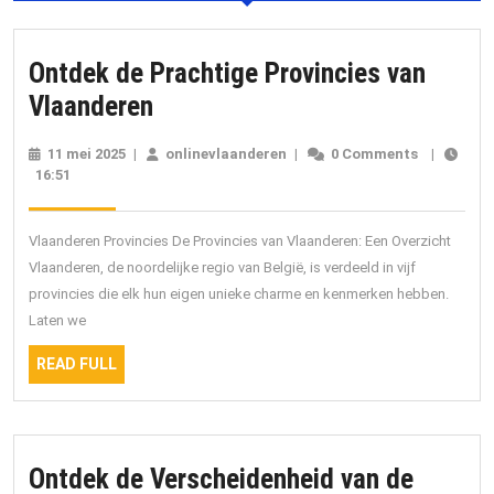
Ontdek de Prachtige Provincies van
Ontdek
Vlaanderen
de
11 mei 2025
11
|
onlinevlaanderen
onlinevlaanderen
|
0 Comments
|
Prachtige
16:51
mei
2025
Provincies
van
Vlaanderen Provincies De Provincies van Vlaanderen: Een Overzicht
Vlaanderen
Vlaanderen, de noordelijke regio van België, is verdeeld in vijf
provincies die elk hun eigen unieke charme en kenmerken hebben.
Laten we
READ
READ FULL
FULL
Ontdek de Verscheidenheid van de