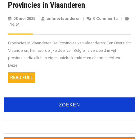
Ontdek
Provincies in Vlaanderen
de
08 mei 2025
08
|
onlinevlaanderen
onlinevlaanderen
|
0 Comments
|
Verscheidenheid
16:51
mei
2025
van
de
Provincies in Vlaanderen De Provincies van Vlaanderen: Een Overzicht
Provincies
Vlaanderen, het noordelijke deel van België, is verdeeld in vijf
provincies die elk hun eigen unieke karakter en charme hebben.
in
Deze
Vlaanderen
READ
READ FULL
FULL
ZOEKEN