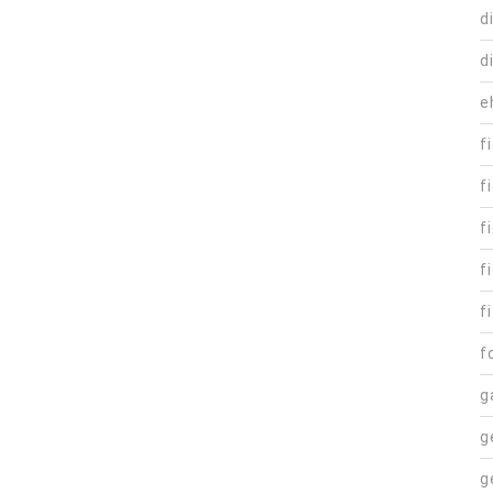
d
d
e
f
f
f
f
fi
f
g
g
g