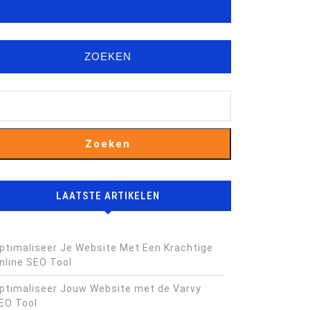
ZOEKEN
Zoeken
LAATSTE ARTIKELEN
ptimaliseer Je Website Met Een Krachtige
nline SEO Tool
ptimaliseer Jouw Website met de Varvy
EO Tool