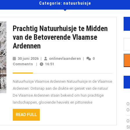
Categorie:
natuurhuisje
Prachtig Natuurhuisje te Midden
van de Betoverende Vlaamse
Prachtig
Ardennen
Natuurhuisje
30 juni 2026
30
|
onlinevlaanderen
onlinevlaanderen
|
0
te
Comments
|
juni
16:51
2026
Midden
van
Natuurhuisje Vlaamse Ardennen Natuurhuisje in de Vlaamse
de
Ardennen: Ontsnap aan de drukte en geniet van de natuur
De Vlaamse Ardennen staan bekend om hun prachtige
Betoverende
landschappen, glooiende heuvels en pittoreske
O
Vlaamse
O
Ardennen
READ
READ FULL
FULL
O
S