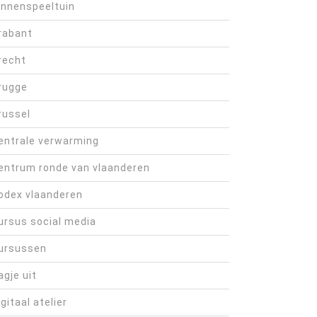
innenspeeltuin
rabant
recht
rugge
russel
entrale verwarming
entrum ronde van vlaanderen
odex vlaanderen
ursus social media
ursussen
agje uit
igitaal atelier