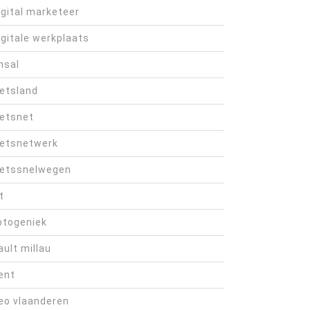
igital marketeer
igitale werkplaats
hsal
ietsland
ietsnet
ietsnetwerk
ietssnelwegen
t
otogeniek
ault millau
ent
eo vlaanderen