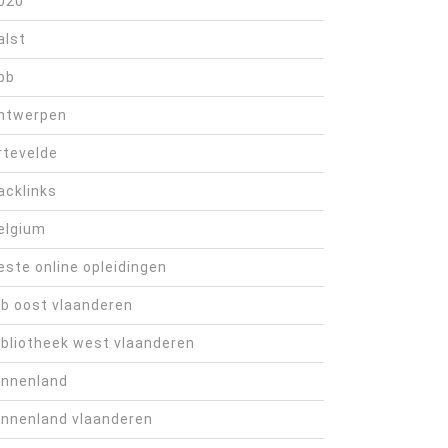
020
alst
bb
ntwerpen
rtevelde
acklinks
elgium
este online opleidingen
ib oost vlaanderen
ibliotheek west vlaanderen
innenland
innenland vlaanderen