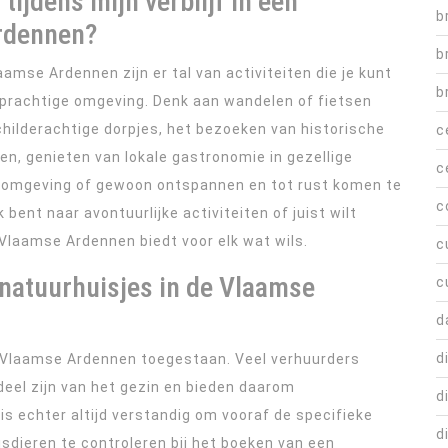
tijdens mijn verblijf in een
b
Ardennen?
b
laamse Ardennen zijn er tal van activiteiten die je kunt
b
prachtige omgeving. Denk aan wandelen of fietsen
hilderachtige dorpjes, het bezoeken van historische
c
n, genieten van lokale gastronomie in gezellige
c
ke omgeving of gewoon ontspannen en tot rust komen te
c
bent naar avontuurlijke activiteiten of juist wilt
e Vlaamse Ardennen biedt voor elk wat wils.
c
 natuurhuisjes in de Vlaamse
c
d
d
 de Vlaamse Ardennen toegestaan. Veel verhuurders
deel zijn van het gezin en bieden daarom
d
is echter altijd verstandig om vooraf de specifieke
d
sdieren te controleren bij het boeken van een