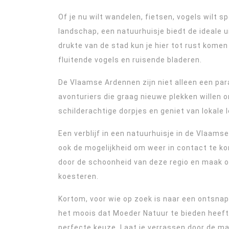
Of je nu wilt wandelen, fietsen, vogels wilt 
landschap, een natuurhuisje biedt de ideale u
drukte van de stad kun je hier tot rust kome
fluitende vogels en ruisende bladeren.
De Vlaamse Ardennen zijn niet alleen een par
avonturiers die graag nieuwe plekken willen 
schilderachtige dorpjes en geniet van lokale l
Een verblijf in een natuurhuisje in de Vlaams
ook de mogelijkheid om weer in contact te ko
door de schoonheid van deze regio en maak onv
koesteren.
Kortom, voor wie op zoek is naar een ontsnap
het moois dat Moeder Natuur te bieden heeft
perfecte keuze. Laat je verrassen door de m