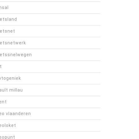
hsal
ietsland
ietsnet
ietsnetwerk
ietssnelwegen
t
otogeniek
ault millau
ent
eo vlaanderen
eoloket
eopunt