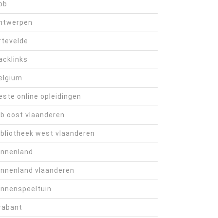
bb
ntwerpen
rtevelde
acklinks
elgium
este online opleidingen
ib oost vlaanderen
ibliotheek west vlaanderen
innenland
innenland vlaanderen
innenspeeltuin
rabant