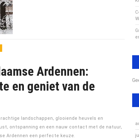
K
C
W
G
e
Vlaamse Ardennen:
Ge
te en geniet van de
achtige landschappen, glooiende heuvels en
a
 rust, ontspanning en een nauw contact met de natuur,
j
amse Ardennen een perfecte keuze.