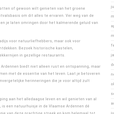
j
spotten of gewoon wilt genieten van het groene
itvalsbasis om dit alles te ervaren. Ver weg van de
m
n en je laten omringen door het kalmerende geluid van
a
m
adijs voor natuurliefhebbers, maar ook voor
f
ontdekken. Bezoek historische kastelen,
j
ekkernijen in gezellige restaurants.
d
e Ardennen biedt niet alleen rust en ontspanning, maar
men met de essentie van het leven. Laat je betoveren
n
ergetelijke herinneringen die je voor altijd zult
o
s
ping aan het alledaagse leven en wil genieten van al
a
, is een natuurhuisje in de Vlaamse Ardennen dé
j
agie van deze prachtige streek en kom helemaal tot