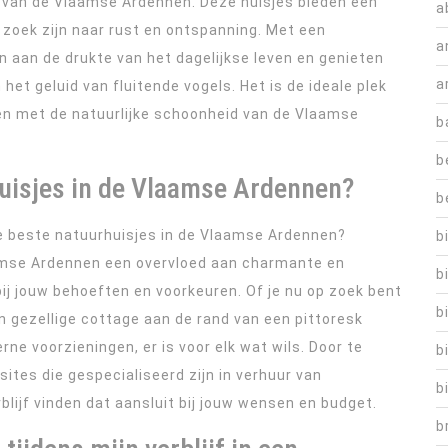
d van de Vlaamse Ardennen. Deze huisjes bieden een
a
 zoek zijn naar rust en ontspanning. Met een
a
 aan de drukte van het dagelijkse leven en genieten
a
het geluid van fluitende vogels. Het is de ideale plek
en met de natuurlijke schoonheid van de Vlaamse
b
b
huisjes in de Vlaamse Ardennen?
b
de beste natuurhuisjes in de Vlaamse Ardennen?
b
aamse Ardennen een overvloed aan charmante en
b
bij jouw behoeften en voorkeuren. Of je nu op zoek bent
b
n gezellige cottage aan de rand van een pittoresk
ne voorzieningen, er is voor elk wat wils. Door te
b
es die gespecialiseerd zijn in verhuur van
b
blijf vinden dat aansluit bij jouw wensen en budget.
b