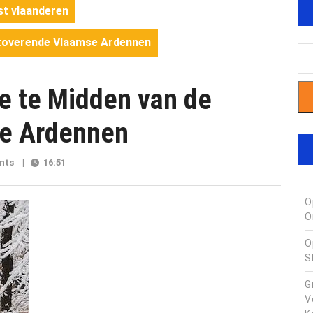
st vlaanderen
etoverende Vlaamse Ardennen
je te Midden van de
e Ardennen
ren
nts
|
16:51
O
O
O
S
G
V