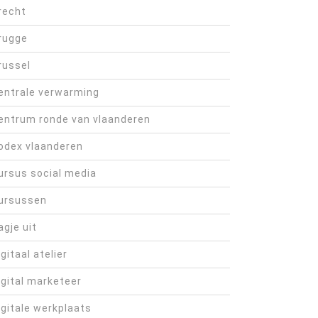
recht
rugge
russel
entrale verwarming
entrum ronde van vlaanderen
odex vlaanderen
ursus social media
ursussen
agje uit
igitaal atelier
igital marketeer
igitale werkplaats