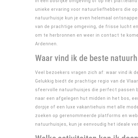
in een bosrijke omgeving of op het plattelan
unieke ervaring voor natuurliefhebbers die op
natuurhuisje kun je even helemaal ontsnappen
van de prachtige omgeving, de frisse lucht en 
om te herbronnen en weer in contact te kom
Ardennen.
Waar vind ik de beste natuur
Veel bezoekers vragen zich af: waar vind ik 
Gelukkig biedt de prachtige regio van de Vl
sfeervolle natuurhuisjes die perfect passen 
naar een afgelegen hut midden in het bos, ee
dorpje of een luxe vakantiehuis met alle moder
zoeken op gerenommeerde platforms en websit
natuurhuisjes, kun je eenvoudig het ideale ver