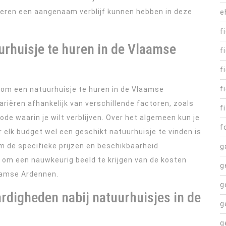
dieren een aangenaam verblijf kunnen hebben in deze
e
f
urhuisje te huren in de Vlaamse
f
f
f
 om een natuurhuisje te huren in de Vlaamse
ariëren afhankelijk van verschillende factoren, zoals
fi
de waarin je wilt verblijven. Over het algemeen kun je
f
r elk budget wel een geschikt natuurhuisje te vinden is
om de specifieke prijzen en beschikbaarheid
g
n om een nauwkeurig beeld te krijgen van de kosten
g
laamse Ardennen.
g
rdigheden nabij natuurhuisjes in de
g
g