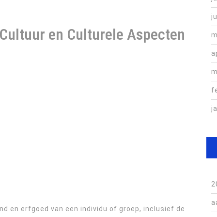
j
Cultuur en Culturele Aspecten
m
a
m
f
j
2
a
d en erfgoed van een individu of groep, inclusief de