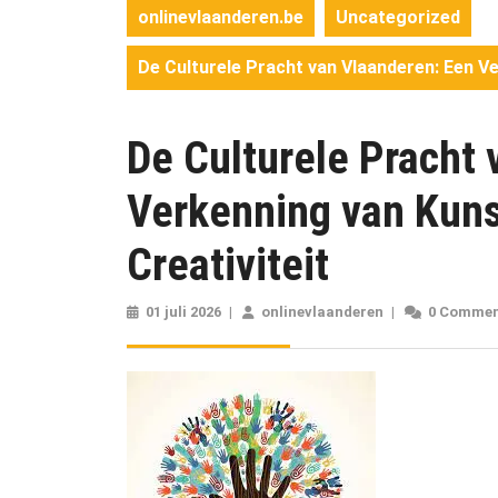
onlinevlaanderen.be
Uncategorized
De Culturele Pracht van Vlaanderen: Een Ve
De Culturele Pracht
Verkenning van Kuns
Creativiteit
01 juli 2026
01
|
onlinevlaanderen
onlinevlaander
|
0 Comme
juli
2026