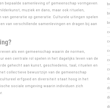
n een bepaalde samenleving of gemeenschap vormgeven.
b
lderkunst, muziek en dans, maar ook rituelen,
b
van generatie op generatie. Culturele uitingen spelen
b
eren van verschillende samenlevingen en dragen bij aan
c
ing?
c
c
hreven als een gemeenschap waarin de normen,
ur een centrale rol spelen in het dagelijks leven van de
c
de gehecht aan kunst, geschiedenis, taal, rituelen en
c
en het collectieve bewustzijn van de gemeenschap
d
ltureel erfgoed en diversiteit staat hoog in het
mische sociale omgeving waarin individuen zich
d
r.
d
d