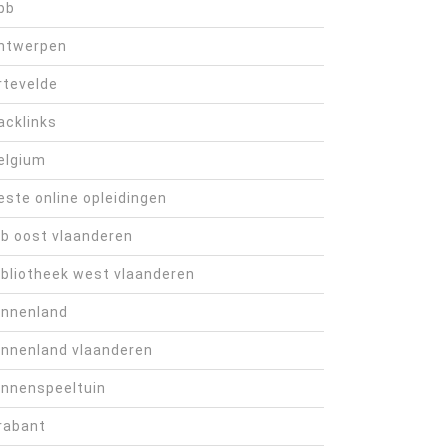
bb
ntwerpen
rtevelde
acklinks
elgium
este online opleidingen
ib oost vlaanderen
ibliotheek west vlaanderen
innenland
innenland vlaanderen
innenspeeltuin
rabant