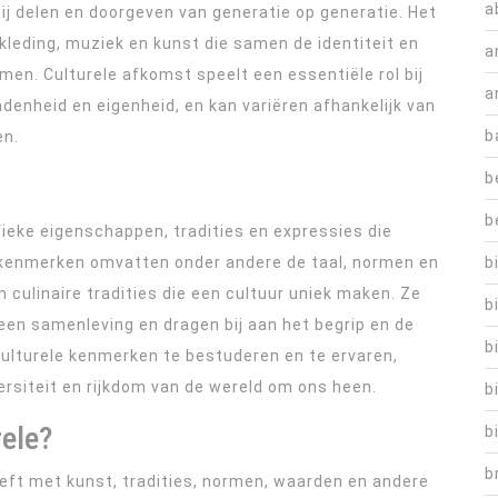
a
ij delen en doorgeven van generatie op generatie. Het
 kleding, muziek en kunst die samen de identiteit en
a
en. Culturele afkomst speelt een essentiële rol bij
a
denheid en eigenheid, en kan variëren afhankelijk van
b
en.
b
b
ieke eigenschappen, tradities en expressies die
e kenmerken omvatten onder andere de taal, normen en
b
 culinaire tradities die een cultuur uniek maken. Ze
b
een samenleving en dragen bij aan het begrip en de
b
culturele kenmerken te bestuderen en te ervaren,
versiteit en rijkdom van de wereld om ons heen.
b
rele?
b
b
eeft met kunst, tradities, normen, waarden en andere