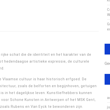
K
C
W
G
e
 rijke schat die de identiteit en het karakter van de
t hedendaagse artistieke expressie, de culturele
Ge
rd.
 Vlaamse cultuur is haar historisch erfgoed. De
tectuur, zoals de belforten en begijnhoven, getuigen
 is in het dagelijkse leven. Kunstliefhebbers kunnen
a
 voor Schone Kunsten in Antwerpen of het MSK Gent,
oals Rubens en Van Eyck te bewonderen zijn.
j