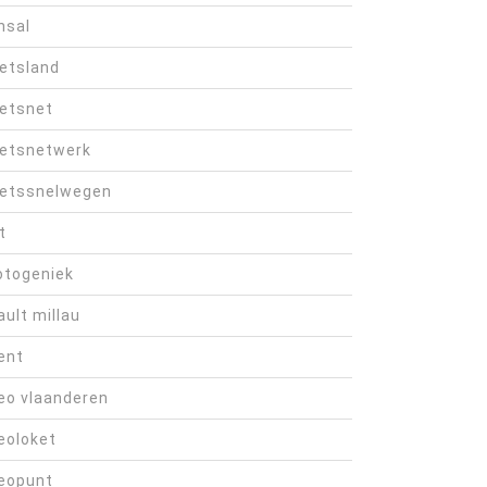
hsal
ietsland
ietsnet
ietsnetwerk
ietssnelwegen
t
otogeniek
ault millau
ent
eo vlaanderen
eoloket
eopunt