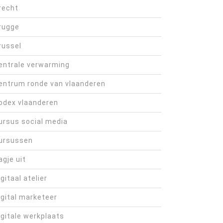
recht
rugge
russel
entrale verwarming
entrum ronde van vlaanderen
odex vlaanderen
ursus social media
ursussen
agje uit
igitaal atelier
igital marketeer
igitale werkplaats