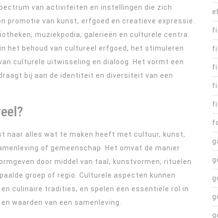
pectrum van activiteiten en instellingen die zich
e
n promotie van kunst, erfgoed en creatieve expressie.
f
iotheken, muziekpodia, galerieën en culturele centra.
 in het behoud van cultureel erfgoed, het stimuleren
f
 van culturele uitwisseling en dialoog. Het vormt een
f
raagt bij aan de identiteit en diversiteit van een
f
fi
reel?
f
st naar alles wat te maken heeft met cultuur, kunst,
g
 samenleving of gemeenschap. Het omvat de manier
g
ormgeven door middel van taal, kunstvormen, rituelen
paalde groep of regio. Culturele aspecten kunnen
g
n culinaire tradities, en spelen een essentiële rol in
g
n en waarden van een samenleving.
g