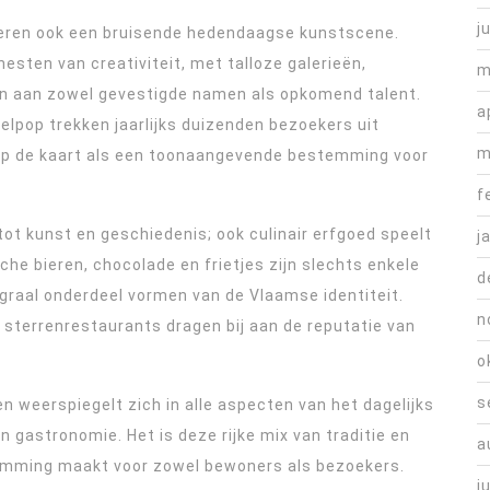
j
deren ook een bruisende hedendaagse kunstscene.
nesten van creativiteit, met talloze galerieën,
m
den aan zowel gevestigde namen als opkomend talent.
a
lpop trekken jaarlijks duizenden bezoekers uit
m
 op de kaart als een toonaangevende bestemming voor
f
tot kunst en geschiedenis; ook culinair erfgoed speelt
j
ische bieren, chocolade en frietjes zijn slechts enkele
d
graal onderdeel vormen van de Vlaamse identiteit.
n
 sterrenrestaurants dragen bij aan de reputatie van
o
s
en weerspiegelt zich in alle aspecten van het dagelijks
n gastronomie. Het is deze rijke mix van traditie en
a
temming maakt voor zowel bewoners als bezoekers.
j