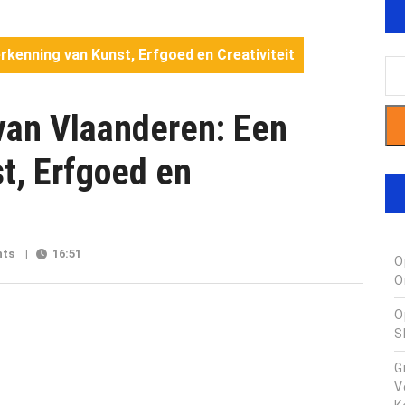
rkenning van Kunst, Erfgoed en Creativiteit
 van Vlaanderen: Een
t, Erfgoed en
en
nts
|
16:51
O
O
O
S
G
V