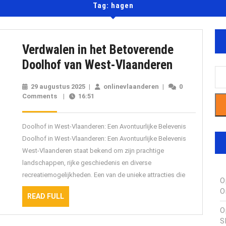
Tag:
hagen
Verdwalen in het Betoverende
Verdwalen
Doolhof van West-Vlaanderen
in
29 augustus 2025
29
|
onlinevlaanderen
onlinevlaanderen
|
0
het
Comments
|
16:51
augustus
2025
Betoveren
Doolhof
Doolhof in West-Vlaanderen: Een Avontuurlijke Belevenis
van
Doolhof in West-Vlaanderen: Een Avontuurlijke Belevenis
West-Vlaanderen staat bekend om zijn prachtige
West-
landschappen, rijke geschiedenis en diverse
Vlaandere
recreatiemogelijkheden. Een van de unieke attracties die
O
O
READ
READ FULL
FULL
O
S