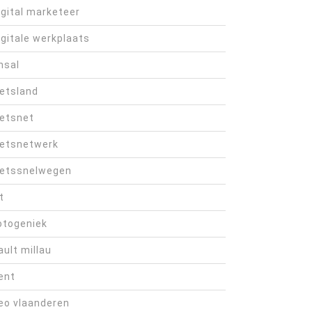
igital marketeer
igitale werkplaats
hsal
ietsland
ietsnet
ietsnetwerk
ietssnelwegen
t
otogeniek
ault millau
ent
eo vlaanderen