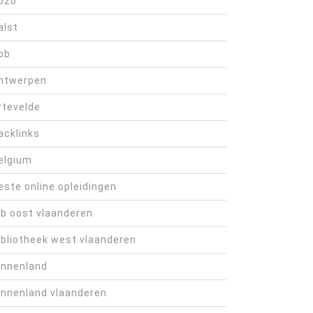
020
alst
bb
ntwerpen
rtevelde
acklinks
elgium
este online opleidingen
ib oost vlaanderen
ibliotheek west vlaanderen
innenland
innenland vlaanderen