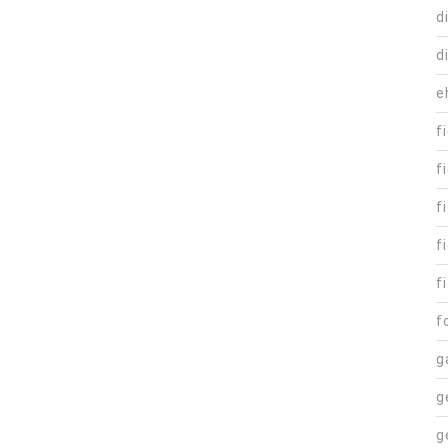
d
d
e
f
f
f
f
fi
f
g
g
g