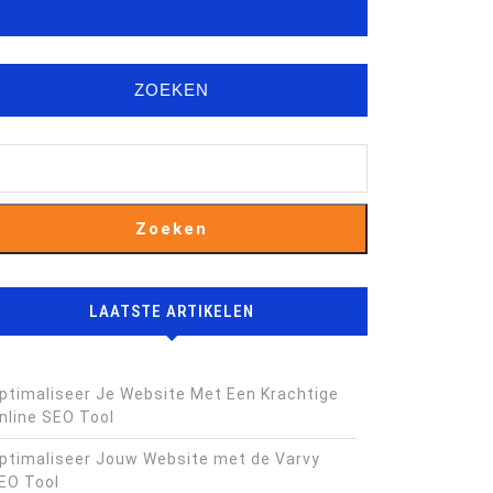
ZOEKEN
Zoeken
de
LAATSTE ARTIKELEN
n
ptimaliseer Je Website Met Een Krachtige
nline SEO Tool
ptimaliseer Jouw Website met de Varvy
EO Tool