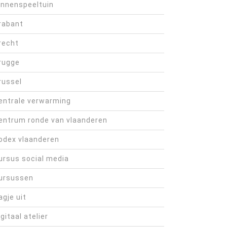
innenspeeltuin
rabant
recht
rugge
russel
entrale verwarming
entrum ronde van vlaanderen
odex vlaanderen
ursus social media
ursussen
agje uit
igitaal atelier