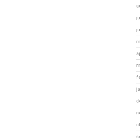
a
j
j
m
a
m
f
j
d
n
o
s