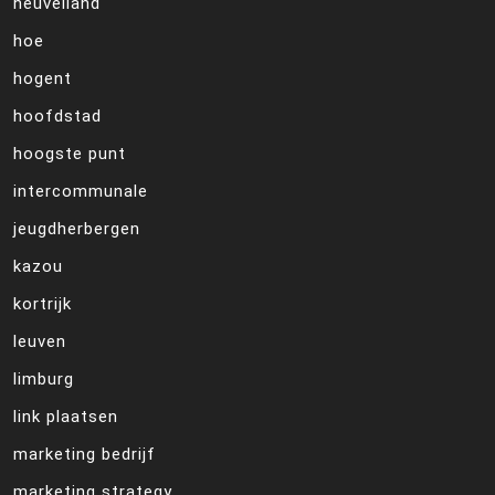
heuvelland
hoe
hogent
hoofdstad
hoogste punt
intercommunale
jeugdherbergen
kazou
kortrijk
leuven
limburg
link plaatsen
marketing bedrijf
marketing strategy