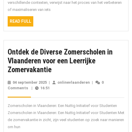
verschillende contexten, verwijst naar het proces van het verbeteren
of maximaliseren van iets
READ
READ FULL
FULL
Ontdek de Diverse Zomerscholen in
Vlaanderen voor een Leerrijke
Ontdek
Zomervakantie
de
04 september 2025
04
|
onlinevlaanderen
onlinevlaanderen
|
0
Diverse
Comments
|
16:51
september
2025
Zomerscholen
in
Zomerscholen in Vlaanderen: Een Nuttig Initiatief voor Studenten
Vlaanderen
Zomerscholen in Vlaanderen: Een Nuttig Initiatief voor Studenten Met
de zomervakantie in zicht, zijn veel studenten op zoek naar manieren
voor
om hun
een