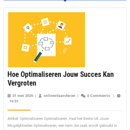
Hoe Optimaliseren Jouw Succes Kan
Hoe
Vergroten
Optimaliseren
31 mei 2026
31
|
onlinevlaanderen
onlinevlaanderen
|
0 Comments
|
Jouw
16:51
mei
2026
Succes
Kan
Artikel: Optimaliseren Optimaliseren: Haal het Beste Uit Jouw
Vergroten
Mogelijkheden Optimaliseren, een term die vaak wordt gebruikt in