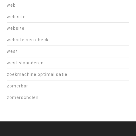
web
web site
website
website seo check
west
west vlaanderen
zoekmachine optimalisatie
zomerbar
zomerscholen