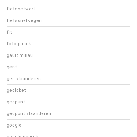
fietsnetwerk
fietssnelwegen
fit
fotogeniek
gault millau
gent
geo vlaanderen
geoloket
geopunt
geopunt vlaanderen
google
google search