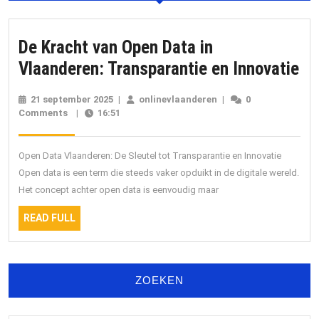
De Kracht van Open Data in
De
Vlaanderen: Transparantie en Innovatie
Kr
21 september 2025
21
|
onlinevlaanderen
onlinevlaanderen
|
0
va
Comments
|
16:51
september
2025
Op
Da
Open Data Vlaanderen: De Sleutel tot Transparantie en Innovatie
in
Open data is een term die steeds vaker opduikt in de digitale wereld.
Het concept achter open data is eenvoudig maar
Vl
Tr
READ
READ FULL
FULL
en
In
ZOEKEN