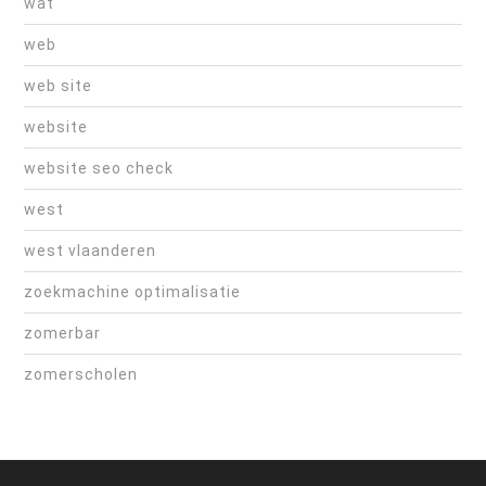
wat
web
web site
website
website seo check
west
west vlaanderen
zoekmachine optimalisatie
zomerbar
zomerscholen