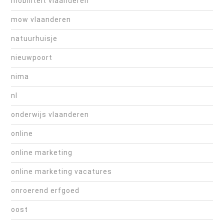
mobiliteit vlaanderen
mow vlaanderen
natuurhuisje
nieuwpoort
nima
nl
onderwijs vlaanderen
online
online marketing
online marketing vacatures
onroerend erfgoed
oost