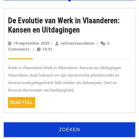
De Evolutie van Werk in Vlaanderen:
De
Kansen en Uitdagingen
Evolutie
19 september 2025
19
|
onlinevlaanderen
onlinevlaanderen
|
0
van
Comments
|
16:51
september
2025
Werk
in
Werk in Vlaanderen Werk in Vlaanderen: Kansen en Uitdagingen
Vlaanderen:
Vlaanderen staat bekend om zijn dynamische arbeidsmarkt en
diverse werkgelegenheid. Met steden als Antwerpen, Gent en
Kansen
Brussel die bruisen van bedrijvigheid,
en
READ
Uitdagingen
READ FULL
FULL
ZOEKEN