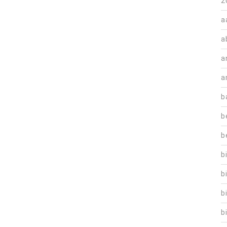
2
a
a
a
a
b
b
b
b
b
b
b