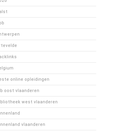
020
alst
bb
ntwerpen
rtevelde
acklinks
elgium
este online opleidingen
ib oost vlaanderen
ibliotheek west vlaanderen
innenland
innenland vlaanderen