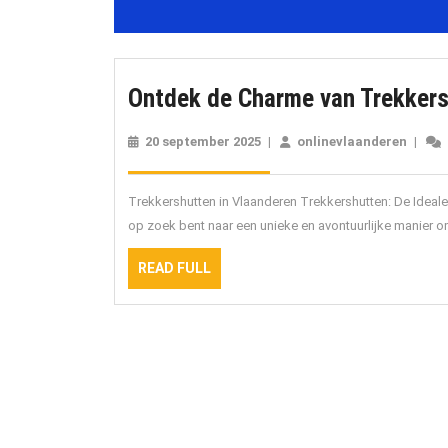
Ontdek de Charme van Trekkers
20 september 2025
20
|
onlinevlaanderen
onlin
|
september
2025
Trekkershutten in Vlaanderen Trekkershutten: De Ideale
op zoek bent naar een unieke en avontuurlijke manier o
READ
READ FULL
FULL