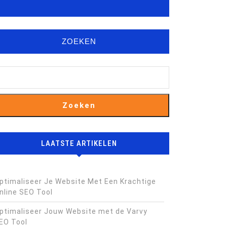
ZOEKEN
Zoeken
LAATSTE ARTIKELEN
ptimaliseer Je Website Met Een Krachtige
nline SEO Tool
ptimaliseer Jouw Website met de Varvy
EO Tool