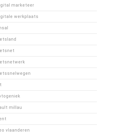
igital marketeer
igitale werkplaats
hsal
ietsland
ietsnet
ietsnetwerk
ietssnelwegen
t
otogeniek
ault millau
ent
eo vlaanderen