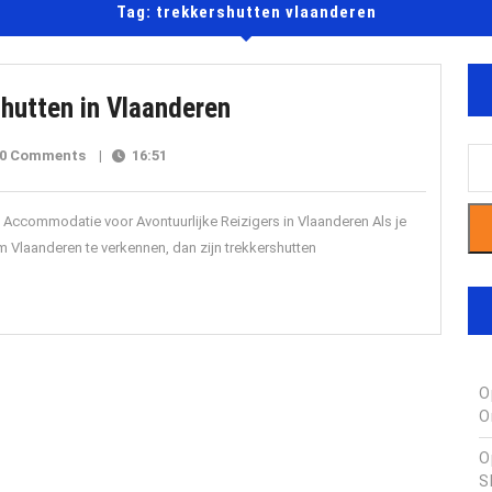
Tag:
trekkershutten vlaanderen
Ontdek
hutten in Vlaanderen
de
evlaanderen
0 Comments
|
16:51
Charme
van
 Accommodatie voor Avontuurlijke Reizigers in Vlaanderen Als je
Trekkershutten
m Vlaanderen te verkennen, dan zijn trekkershutten
in
Vlaanderen
O
O
O
S