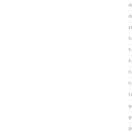
d
d
e
f
f
f
f
fi
f
g
g
g