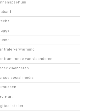
innenspeeltuin
rabant
recht
rugge
russel
entrale verwarming
entrum ronde van vlaanderen
odex vlaanderen
ursus social media
ursussen
agje uit
igitaal atelier