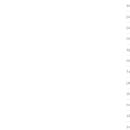
a
j
j
m
a
m
f
j
d
n
o
s