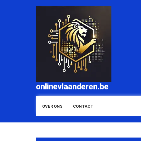
Skip
to
content
onlinevlaanderen.be
OVER ONS
CONTACT