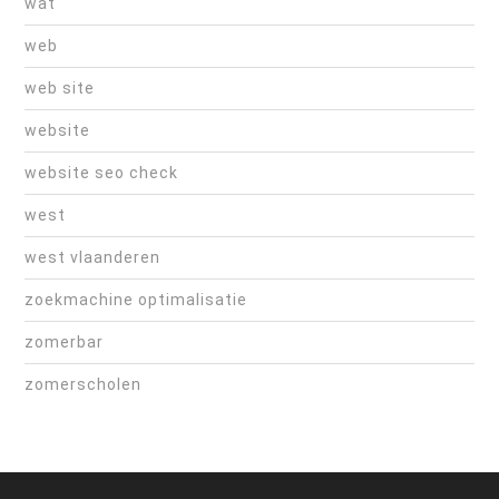
wat
web
web site
website
website seo check
west
west vlaanderen
zoekmachine optimalisatie
zomerbar
zomerscholen