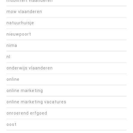
mobiliteit vlaanderen
mow vlaanderen
natuurhuisje
nieuwpoort
nima
nl
onderwijs vlaanderen
online
online marketing
online marketing vacatures
onroerend erfgoed
oost