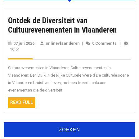
Ontdek de Diversiteit van
Ontdek
Cultuurevenementen in Vlaanderen
de
07 juli 2026
07
|
onlinevlaanderen
onlinevlaanderen
|
0 Comments
|
Diversi
16:51
juli
2026
van
Cultuu
Cultuurevenementen in Vlaanderen Cultuurevenementen in
in
Vlaanderen: Een Duik in de Rijke Culturele Wereld De culturele scene
in Vlaanderen bruist van leven, met een breed scala aan
Vlaand
evenementen die de diversiteit
READ
READ FULL
FULL
ZOEKEN