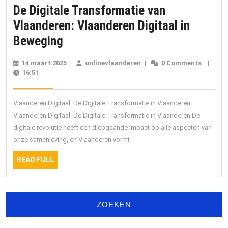
De Digitale Transformatie van
Vlaanderen: Vlaanderen Digitaal in
De
Beweging
Digitale
14 maart 2025
14
|
onlinevlaanderen
onlinevlaanderen
|
0 Comments
|
Transformatie
16:51
maart
2025
van
Vlaanderen:
Vlaanderen Digitaal: De Digitale Transformatie in Vlaanderen
Vlaanderen
Vlaanderen Digitaal: De Digitale Transformatie in Vlaanderen De
digitale revolutie heeft een diepgaande impact op alle aspecten van
Digitaal
onze samenleving, en Vlaanderen vormt
in
READ
Beweging
READ FULL
FULL
ZOEKEN