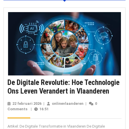
De Digitale Revolutie: Hoe Technologie
De
Ons Leven Verandert in Vlaanderen
Digital
22 februari 2026
22
|
onlinevlaanderen
onlinevlaanderen
|
0
Revolu
Comments
|
16:51
februari
2026
Hoe
Techno
Artikel: De Digitale Transformatie in Vlaanderen De Digitale