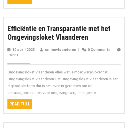
Digitaal
FULL
Vlaande
Efficiëntie en Transparantie met het
Efficiëntie
Omgevingsloket Vlaanderen
en
10 april 2025
10
|
onlinevlaanderen
onlinevlaanderen
|
0 Comments
|
Transparantie
16:51
april
2025
met
het
Omgevingsloket Vlaanderen Alles wat je moet weten over het
Omgevingslok
Omgevingsloket Vlaanderen Het Omgevingsloket Vlaanderen is een
digitaal platform dat in het leven is geroepen om de
Vlaanderen
aanvraagprocedures voor omgevingsvergunningen te
READ
READ FULL
FULL