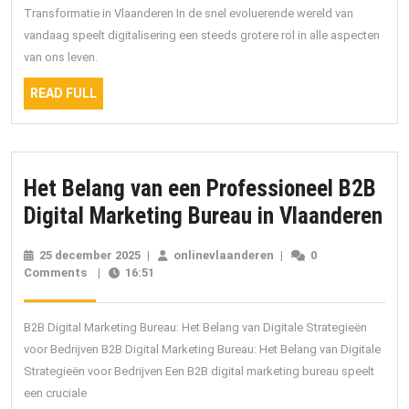
Ons
Transformatie in Vlaanderen In de snel evoluerende wereld van
vandaag speelt digitalisering een steeds grotere rol in alle aspecten
Leven
van ons leven.
Verand
READ
in
READ FULL
FULL
Vlaand
Het Belang van een Professioneel B2B
He
Digital Marketing Bureau in Vlaanderen
Be
25 december 2025
25
|
onlinevlaanderen
onlinevlaanderen
|
0
va
Comments
|
16:51
december
2025
ee
Pr
B2B Digital Marketing Bureau: Het Belang van Digitale Strategieën
B2
voor Bedrijven B2B Digital Marketing Bureau: Het Belang van Digitale
Strategieën voor Bedrijven Een B2B digital marketing bureau speelt
Dig
een cruciale
Ma