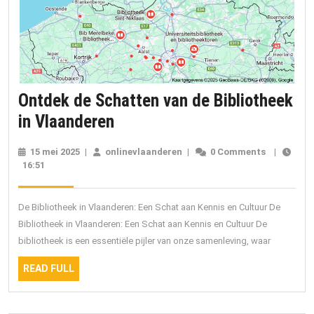
Ontdek de Schatten van de Bibliotheek
Ontdek
in Vlaanderen
de
15 mei 2025
15
|
onlinevlaanderen
onlinevlaanderen
|
0 Comments
|
Schatten
16:51
mei
2025
van
de
De Bibliotheek in Vlaanderen: Een Schat aan Kennis en Cultuur De
Bibliotheek
Bibliotheek in Vlaanderen: Een Schat aan Kennis en Cultuur De
bibliotheek is een essentiële pijler van onze samenleving, waar
in
Vlaanderen
READ
READ FULL
FULL