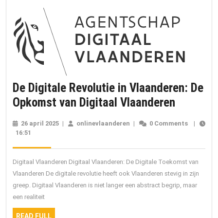
De Digitale Revolutie in Vlaanderen: De
De
Opkomst van Digitaal Vlaanderen
Digitale
26 april 2025
26
|
onlinevlaanderen
onlinevlaanderen
|
0 Comments
|
Revoluti
16:51
april
2025
in
Vlaander
Digitaal Vlaanderen Digitaal Vlaanderen: De Digitale Toekomst van
De
Vlaanderen De digitale revolutie heeft ook Vlaanderen stevig in zijn
greep. Digitaal Vlaanderen is niet langer een abstract begrip, maar
Opkoms
een realiteit
van
READ
READ FULL