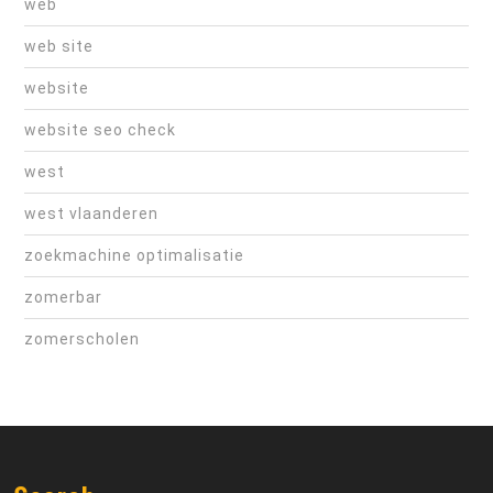
web
web site
website
website seo check
west
west vlaanderen
zoekmachine optimalisatie
zomerbar
zomerscholen