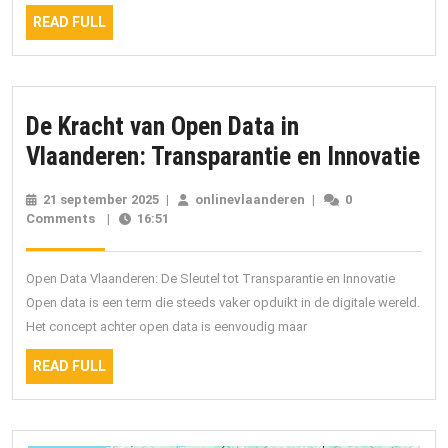
READ
Bu
READ FULL
FULL
in
Vl
De Kracht van Open Data in
De
Vlaanderen: Transparantie en Innovatie
Kr
21 september 2025
21
|
onlinevlaanderen
onlinevlaanderen
|
0
va
Comments
|
16:51
september
2025
Op
Da
Open Data Vlaanderen: De Sleutel tot Transparantie en Innovatie
in
Open data is een term die steeds vaker opduikt in de digitale wereld.
Het concept achter open data is eenvoudig maar
Vl
Tr
READ
READ FULL
FULL
en
In