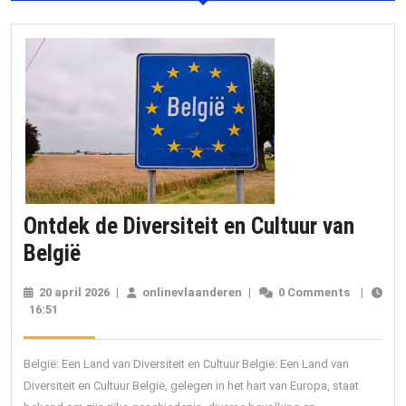
Ontdek de Diversiteit en Cultuur van
Ontdek
België
de
20 april 2026
20
|
onlinevlaanderen
onlinevlaanderen
|
0 Comments
|
Diversiteit
16:51
april
2026
en
Cultuur
België: Een Land van Diversiteit en Cultuur België: Een Land van
van
Diversiteit en Cultuur België, gelegen in het hart van Europa, staat