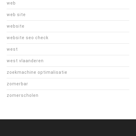
web
web site
website
website seo check
west
west vlaanderen
zoekmachine optimalisatie
zomerbar
zomerscholen