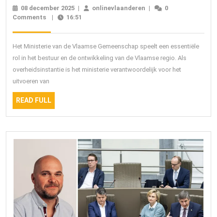
Bela
08 december 2025
08
|
onlinevlaanderen
onlinevlaanderen
|
0
van
Comments
|
16:51
december
2025
het
Mini
Het Ministerie van de Vlaamse Gemeenschap speelt een essentiële
van
rol in het bestuur en de ontwikkeling van de Vlaamse regio. Als
overheidsinstantie is het ministerie verantwoordelijk voor het
de
uitvoeren van
Vla
READ
Gem
READ FULL
FULL
in
Vlaa