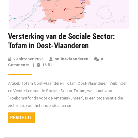
Versterking van de Sociale Sector:
Versterking
Tofam in Oost-Vlaanderen
van
29 oktober 2025
29
|
onlinevlaanderen
onlinevlaanderen
|
0
de
Comments
|
16:51
oktober
2025
Sociale
Sector:
Artikel: Tofam Oost-Vlaanderen Tofam Oost-Vlaanderen: Verbinden
Tofam
en Versterken van de Sociale Sector Tofam, wat staat voor
‘Toekomstfonds voor de Amateurkunsten’, is een organisatie die
in
zich inzet voor het ondersteunen en
Oost-
READ
Vlaanderen
READ FULL
FULL