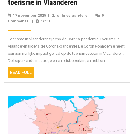
Impact
toerisme in Vlaanderen
van
17 november 2025
17
|
onlinevlaanderen
onlinevlaanderen
|
0
de
Comments
|
16:51
november
2025
Corona-
pandemie
Toerisme in Vlaanderen tijdens de Corona-pandemie Toerisme in
op
Vlaanderen tijdens de Corona-pandemie De Corona-pandemie heeft
een aanzienlijke impact gehad op de toerismesector in Vlaanderen.
het
De beperkende maatregelen en reisbeperkingen hebben
toerisme
READ
in
READ FULL
FULL
Vlaanderen