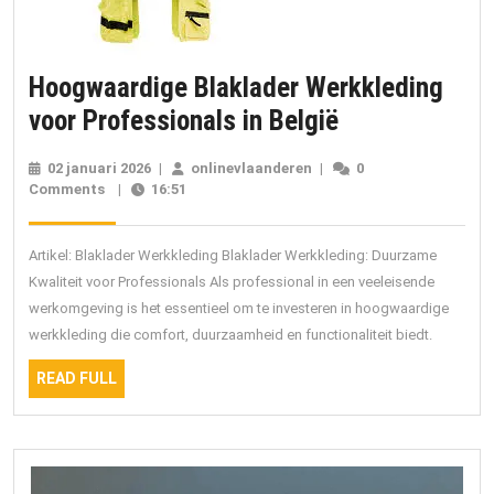
Hoogwaardige Blaklader Werkkleding
Hoogwaardig
voor Professionals in België
Blaklader
02 januari 2026
02
|
onlinevlaanderen
onlinevlaanderen
|
0
Werkkleding
Comments
|
16:51
januari
2026
voor
Professionals
Artikel: Blaklader Werkkleding Blaklader Werkkleding: Duurzame
in
Kwaliteit voor Professionals Als professional in een veeleisende
werkomgeving is het essentieel om te investeren in hoogwaardige
België
werkkleding die comfort, duurzaamheid en functionaliteit biedt.
READ
READ FULL
FULL