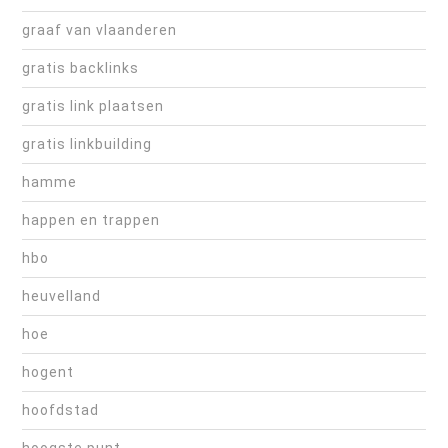
graaf van vlaanderen
gratis backlinks
gratis link plaatsen
gratis linkbuilding
hamme
happen en trappen
hbo
heuvelland
hoe
hogent
hoofdstad
hoogste punt