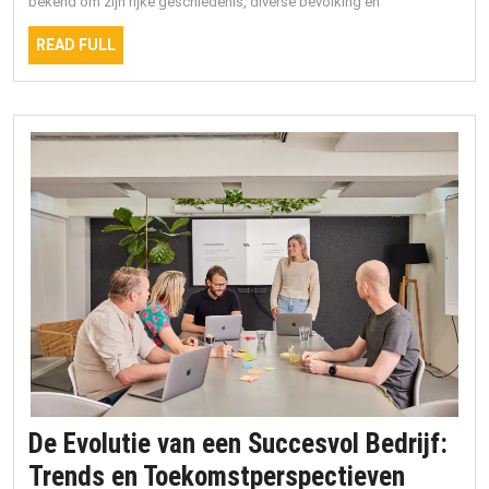
bekend om zijn rijke geschiedenis, diverse bevolking en
België
READ
READ FULL
FULL
De Evolutie van een Succesvol Bedrijf:
De
Trends en Toekomstperspectieven