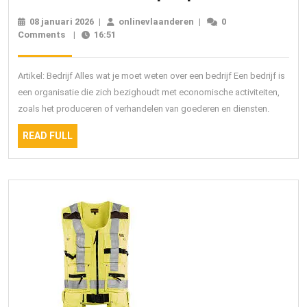
Evoluti
08 januari 2026
08
|
onlinevlaanderen
onlinevlaanderen
|
0
van
Comments
|
16:51
januari
2026
een
Succes
Artikel: Bedrijf Alles wat je moet weten over een bedrijf Een bedrijf is
Bedrijf:
een organisatie die zich bezighoudt met economische activiteiten,
zoals het produceren of verhandelen van goederen en diensten.
Trends
en
READ
READ FULL
FULL
Toekom