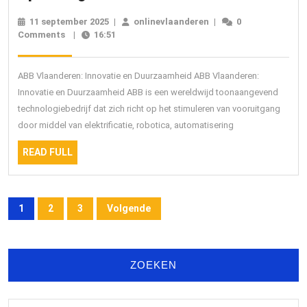
Techn
11 september 2025
11
|
onlinevlaanderen
onlinevlaanderen
|
0
Oplos
Comments
|
16:51
september
2025
van
ABB
ABB Vlaanderen: Innovatie en Duurzaamheid ABB Vlaanderen:
in
Innovatie en Duurzaamheid ABB is een wereldwijd toonaangevend
technologiebedrijf dat zich richt op het stimuleren van vooruitgang
Vlaan
door middel van elektrificatie, robotica, automatisering
READ
READ FULL
FULL
Berichten
1
2
3
Volgende
paginering
ZOEKEN