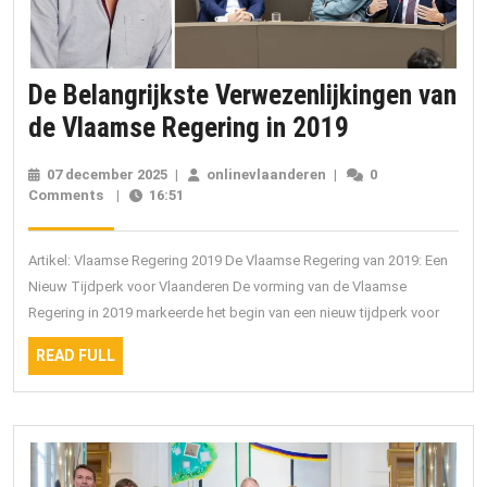
De Belangrijkste Verwezenlijkingen van
De
de Vlaamse Regering in 2019
Belangrijkst
07 december 2025
07
|
onlinevlaanderen
onlinevlaanderen
|
0
Verwezenlijk
Comments
|
16:51
december
2025
van
de
Artikel: Vlaamse Regering 2019 De Vlaamse Regering van 2019: Een
Vlaamse
Nieuw Tijdperk voor Vlaanderen De vorming van de Vlaamse
Regering in 2019 markeerde het begin van een nieuw tijdperk voor
Regering
in
READ
READ FULL
FULL
2019