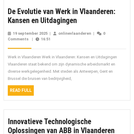
De Evolutie van Werk in Vlaanderen:
De
Kansen en Uitdagingen
Evolutie
19 september 2025
19
|
onlinevlaanderen
onlinevlaanderen
|
0
van
Comments
|
16:51
september
2025
Werk
in
Werk in Vlaanderen Werk in Vlaanderen: Kansen en Uitdagingen
Vlaanderen:
Vlaanderen staat bekend om zijn dynamische arbeidsmarkt en
diverse werkgelegenheid. Met steden als Antwerpen, Gent en
Kansen
Brussel die bruisen van bedrijvigheid,
en
READ
Uitdagingen
READ FULL
FULL
Innovatieve Technologische
Innova
Oplossingen van ABB in Vlaanderen