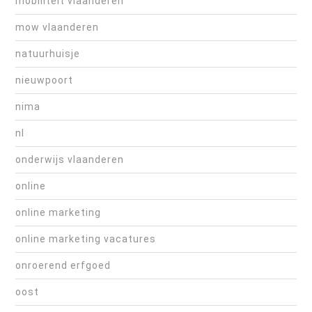
mobiliteit vlaanderen
mow vlaanderen
natuurhuisje
nieuwpoort
nima
nl
onderwijs vlaanderen
online
online marketing
online marketing vacatures
onroerend erfgoed
oost