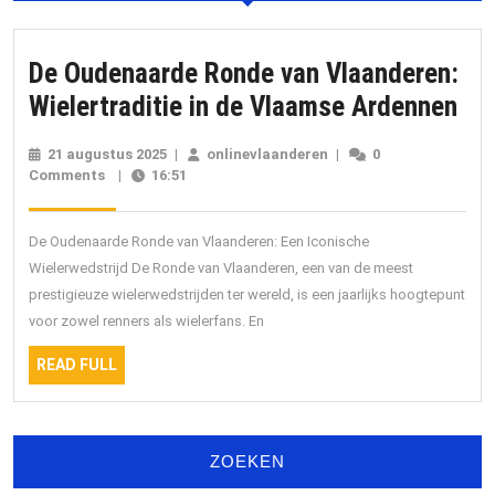
De Oudenaarde Ronde van Vlaanderen:
De
Wielertraditie in de Vlaamse Ardennen
Ou
21 augustus 2025
21
|
onlinevlaanderen
onlinevlaanderen
|
0
Ro
Comments
|
16:51
augustus
2025
van
Vla
De Oudenaarde Ronde van Vlaanderen: Een Iconische
Wie
Wielerwedstrijd De Ronde van Vlaanderen, een van de meest
prestigieuze wielerwedstrijden ter wereld, is een jaarlijks hoogtepunt
in
voor zowel renners als wielerfans. En
de
READ
Vl
READ FULL
FULL
Ar
ZOEKEN