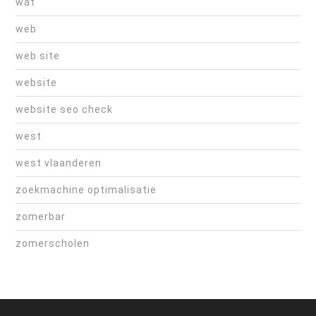
wat
web
web site
website
website seo check
west
west vlaanderen
zoekmachine optimalisatie
zomerbar
zomerscholen