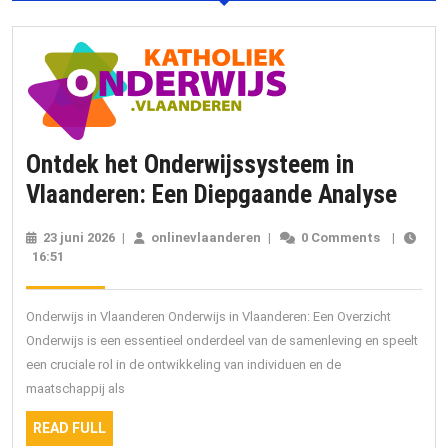
Ontdek het Onderwijssysteem in
Ontd
Vlaanderen: Een Diepgaande Analyse
het
23 juni 2026
23
|
onlinevlaanderen
onlinevlaanderen
|
0 Comments
|
Onde
16:51
juni
2026
in
Vlaa
Onderwijs in Vlaanderen Onderwijs in Vlaanderen: Een Overzicht
Een
Onderwijs is een essentieel onderdeel van de samenleving en speelt
een cruciale rol in de ontwikkeling van individuen en de
Diep
maatschappij als
Anal
READ
READ FULL