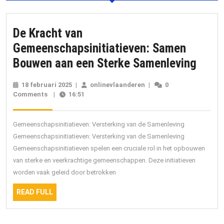
De Kracht van
Gemeenschapsinitiatieven: Samen
De
Bouwen aan een Sterke Samenleving
Krach
18 februari 2025
18
|
onlinevlaanderen
onlinevlaanderen
|
0
van
Comments
|
16:51
februari
2025
Gemee
Same
Gemeenschapsinitiatieven: Versterking van de Samenleving
Bouw
Gemeenschapsinitiatieven: Versterking van de Samenleving
Gemeenschapsinitiatieven spelen een cruciale rol in het opbouwen
aan
van sterke en veerkrachtige gemeenschappen. Deze initiatieven
een
worden vaak geleid door betrokken
Sterk
READ
READ FULL
Same
FULL