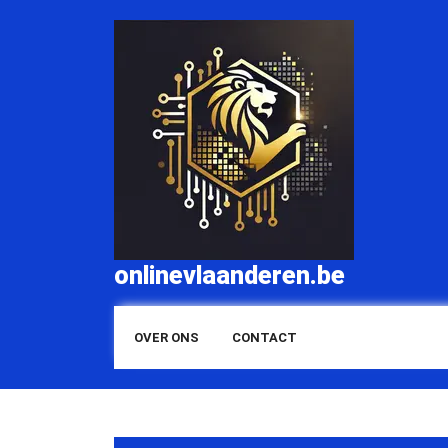
Skip
to
content
onlinevlaanderen.be
OVER ONS
CONTACT