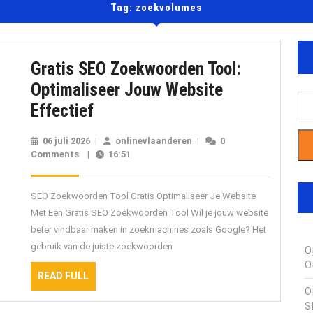
Tag:
zoekvolumes
Gratis SEO Zoekwoorden Tool:
Optimaliseer Jouw Website
Gratis
Effectief
SEO
06 juli 2026
06
|
onlinevlaanderen
onlinevlaanderen
|
0
Zoekwoorden
Comments
|
juli
16:51
2026
Tool:
Optimaliseer
SEO Zoekwoorden Tool Gratis Optimaliseer Je Website
Jouw
Met Een Gratis SEO Zoekwoorden Tool Wil je jouw website
beter vindbaar maken in zoekmachines zoals Google? Het
Website
gebruik van de juiste zoekwoorden
O
Effectief
O
READ
READ FULL
FULL
O
S