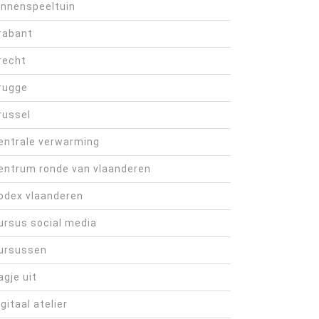
innenspeeltuin
rabant
recht
rugge
russel
entrale verwarming
entrum ronde van vlaanderen
odex vlaanderen
ursus social media
ursussen
agje uit
igitaal atelier