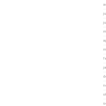
a
j
j
m
a
m
f
j
d
n
o
s