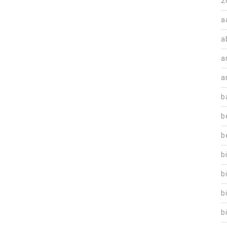
2
a
a
a
a
b
b
b
b
b
b
b