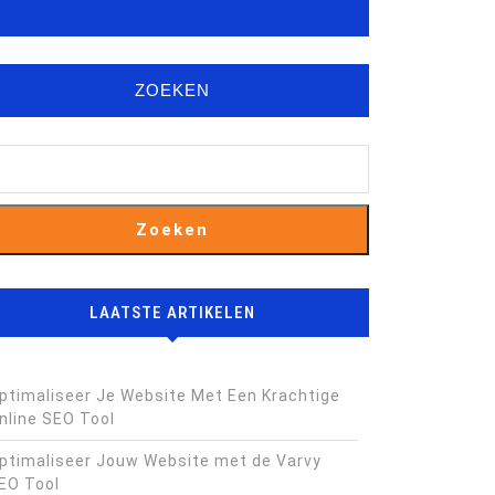
ZOEKEN
Zoeken
LAATSTE ARTIKELEN
ptimaliseer Je Website Met Een Krachtige
nline SEO Tool
ptimaliseer Jouw Website met de Varvy
EO Tool