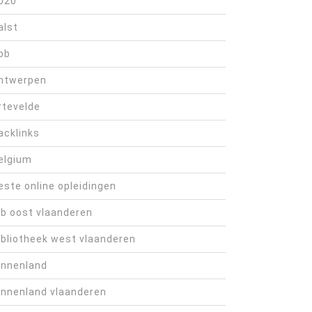
020
alst
bb
ntwerpen
rtevelde
acklinks
elgium
este online opleidingen
ib oost vlaanderen
ibliotheek west vlaanderen
innenland
innenland vlaanderen