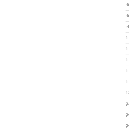
d
d
e
f
f
f
f
fi
f
g
g
g