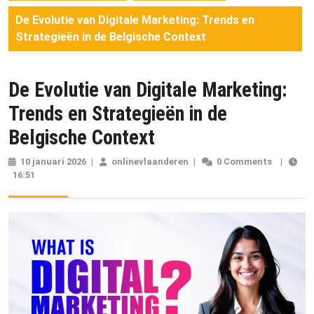
De Evolutie van Digitale Marketing: Trends en
Strategieën in de Belgische Context
De Evolutie van Digitale Marketing:
Trends en Strategieën in de
Belgische Context
10 januari 2026
10
|
onlinevlaanderen
onlinevlaanderen
|
0 Comments
|
16:51
januari
2026