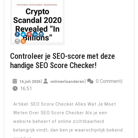
Controleer je SEO-score met deze
Controleer
handige SEO Score Checker!
je
16
onlinevlaanderen
|
|
0 Comment
|
16 juli 2026
onlinevlaanderen
SEO-
juli
16:51
score
2026
met
Artikel: SEO Score Checker Alles Wat Je Moet
deze
Weten Over SEO Score Checker Als je een
handige
website beheert of online zichtbaarheid
SEO
belangrijk vindt, dan ben je waarschijnlijk bekend