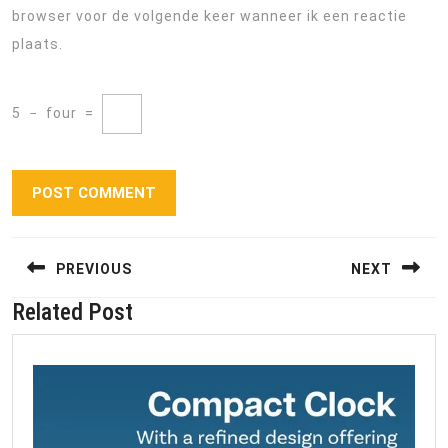
browser voor de volgende keer wanneer ik een reactie
plaats.
5
−
four
=
Berichtnavigatie
PREVIOUS
NEXT
Related Post
Previous
Next
post:
post: