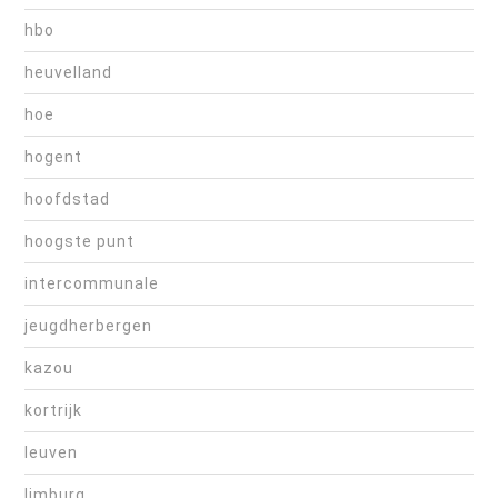
hbo
heuvelland
hoe
hogent
hoofdstad
hoogste punt
intercommunale
jeugdherbergen
kazou
kortrijk
leuven
limburg