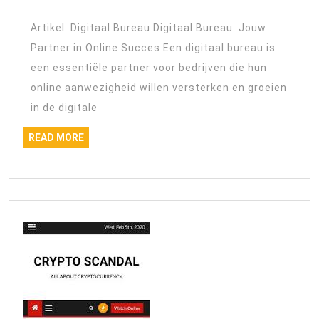
Samen
met
Artikel: Digitaal Bureau Digitaal Bureau: Jouw
een
Partner in Online Succes Een digitaal bureau is
Digitaa
een essentiële partner voor bedrijven die hun
Burea
online aanwezigheid willen versterken en groeien
voor
in de digitale
Online
READ
READ MORE
Succe
MORE