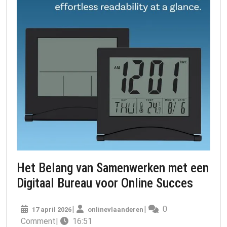
Het Belang van Samenwerken met een
Het
Digitaal Bureau voor Online Succes
Belang
17
onlinevlaanderen
|
|
0
17 april 2026
onlinevlaanderen
van
april
Comment
|
16:51
2026