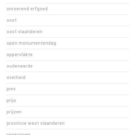
onroerend erfgoed
oost
oost vlaanderen
open monumentendag
oppervlakte
oudenaarde
overheid
pmv
prijs
prijzen
provincie west vlaanderen
regeringen