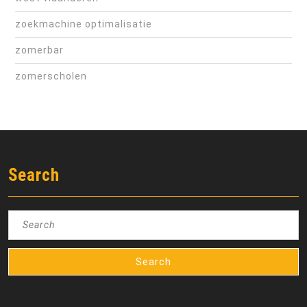
zoekmachine optimalisatie
zomerbar
zomerscholen
Search
Search
for: