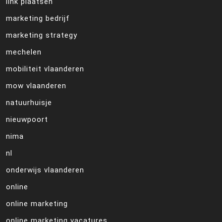
link plaatsen
marketing bedrijf
marketing strategy
mechelen
mobiliteit vlaanderen
mow vlaanderen
natuurhuisje
nieuwpoort
nima
nl
onderwijs vlaanderen
online
online marketing
online marketing vacatures