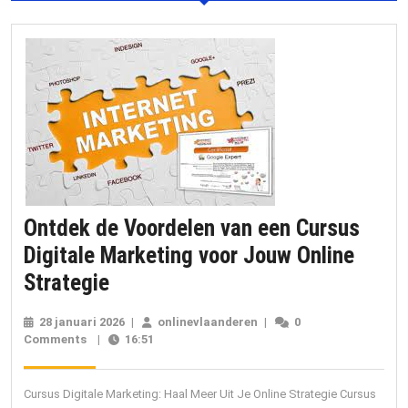
Ontdek de Voordelen van een Cursus
Digitale Marketing voor Jouw Online
Ontdek
Strategie
de
28 januari 2026
28
|
onlinevlaanderen
onlinevlaanderen
|
0
Voordelen
Comments
|
16:51
januari
2026
van
een
Cursus Digitale Marketing: Haal Meer Uit Je Online Strategie Cursus