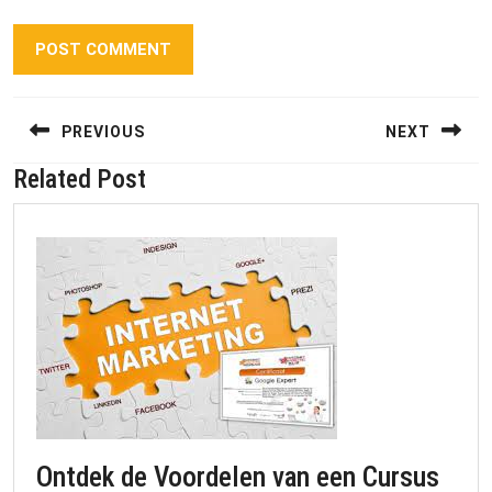
Berichtnavigatie
PREVIOUS
NEXT
Related Post
Previous
Next
post:
post:
Ontdek de Voordelen van een Cursus