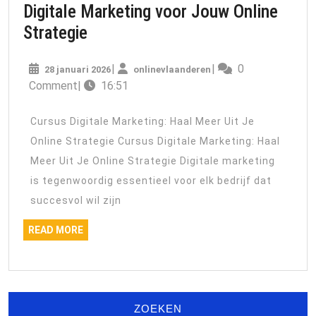
Digitale Marketing voor Jouw Online
Ontdek
Strategie
de
28
onlinevlaanderen
|
|
0
28 januari 2026
Voordelen
onlinevlaanderen
januari
Comment
|
16:51
van
2026
een
Cursus Digitale Marketing: Haal Meer Uit Je
Cursus
Online Strategie Cursus Digitale Marketing: Haal
Digitale
Meer Uit Je Online Strategie Digitale marketing
Marketing
is tegenwoordig essentieel voor elk bedrijf dat
voor
succesvol wil zijn
Jouw
READ
READ MORE
Online
MORE
Strategie
ZOEKEN