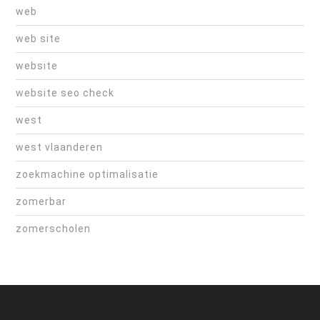
web
web site
website
website seo check
west
west vlaanderen
zoekmachine optimalisatie
zomerbar
zomerscholen