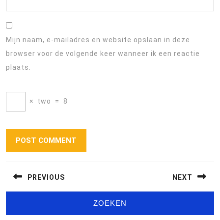
Mijn naam, e-mailadres en website opslaan in deze
browser voor de volgende keer wanneer ik een reactie
plaats.
×
two
=
8
Berichtnavigatie
PREVIOUS
NEXT
Previous
Next
ZOEKEN
post:
post: