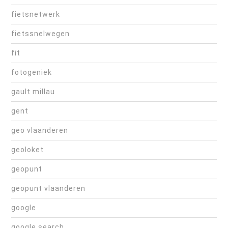
fietsnetwerk
fietssnelwegen
fit
fotogeniek
gault millau
gent
geo vlaanderen
geoloket
geopunt
geopunt vlaanderen
google
google search