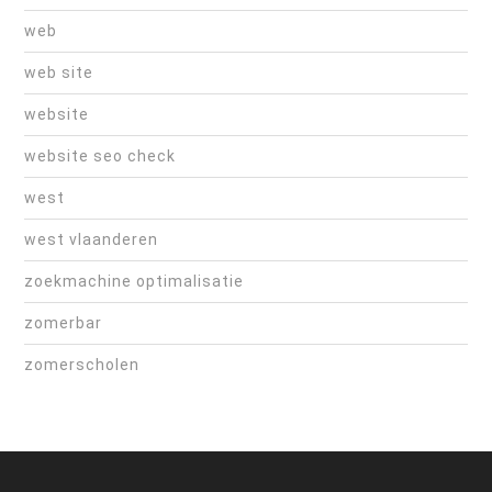
web
web site
website
website seo check
west
west vlaanderen
zoekmachine optimalisatie
zomerbar
zomerscholen