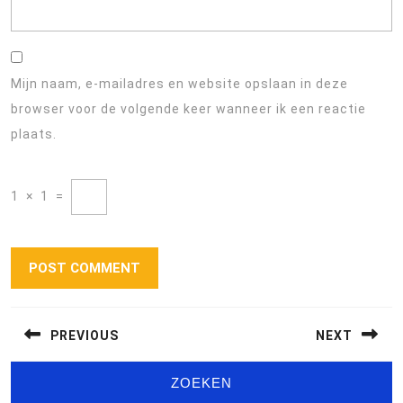
Mijn naam, e-mailadres en website opslaan in deze
browser voor de volgende keer wanneer ik een reactie
plaats.
1
×
1
=
Berichtnavigatie
PREVIOUS
NEXT
Previous
Next
ZOEKEN
post:
post: