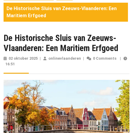
De Historische Sluis van Zeeuws-Vlaanderen: Een
Maritiem Erfgoed
De Historische Sluis van Zeeuws-
Vlaanderen: Een Maritiem Erfgoed
02 oktober 2025
02
|
onlinevlaanderen
onlinevlaanderen
|
0 Comments
|
16:51
oktober
2025