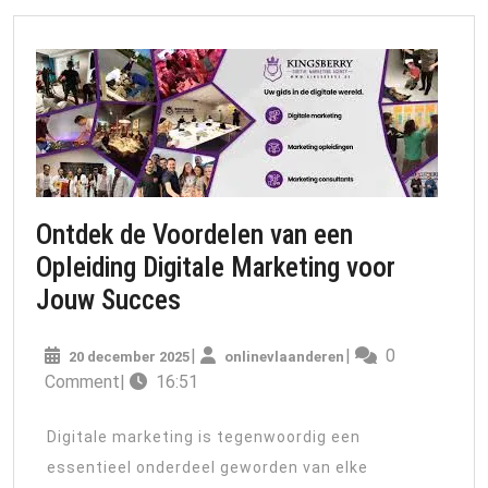
Ontdek de Voordelen van een
Opleiding Digitale Marketing voor
Ontdek
Jouw Succes
de
20
onlinevlaanderen
|
|
0
20 december 2025
Voordelen
onlinevlaanderen
december
Comment
|
16:51
van
2025
een
Digitale marketing is tegenwoordig een
Opleiding
essentieel onderdeel geworden van elke