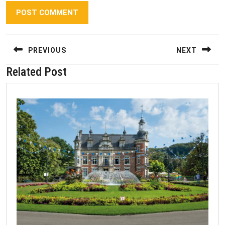
Berichtnavigatie
PREVIOUS
NEXT
Related Post
Previous
Next
post:
post: