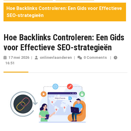
Hoe Backlinks Controleren: Een Gids voor Effectieve
SEO-strategieën
Hoe Backlinks Controleren: Een Gids
voor Effectieve SEO-strategieën
17 mei 2026
17
|
onlinevlaanderen
onlinevlaanderen
|
0 Comments
|
16:51
mei
2026