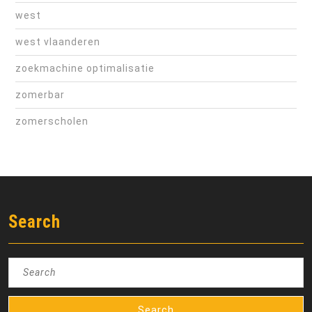
west
west vlaanderen
zoekmachine optimalisatie
zomerbar
zomerscholen
Search
Search
for: