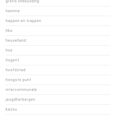
gratis linkbuilding
hamme
happen en trappen
hbo
heuvelland
hoe
hogent
hoofdstad
hoogste punt
intercommunale
jeugdherbergen
kazou