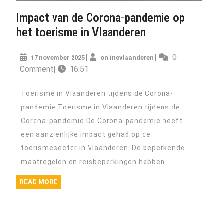
Impact van de Corona-pandemie op
Impact
het toerisme in Vlaanderen
van
17
onlinevlaanderen
|
|
0
17 november 2025
onlinevlaanderen
de
november
Comment
|
16:51
Corona-
2025
pandemie
Toerisme in Vlaanderen tijdens de Corona-
op
pandemie Toerisme in Vlaanderen tijdens de
het
Corona-pandemie De Corona-pandemie heeft
toerisme
een aanzienlijke impact gehad op de
in
toerismesector in Vlaanderen. De beperkende
Vlaanderen
maatregelen en reisbeperkingen hebben
READ
READ MORE
MORE