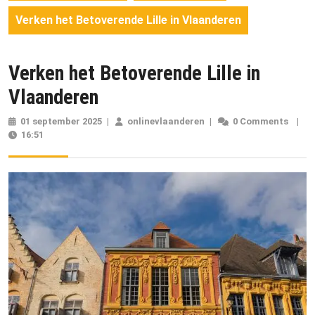
Verken het Betoverende Lille in Vlaanderen
Verken het Betoverende Lille in
Vlaanderen
01 september 2025
01
|
onlinevlaanderen
onlinevlaanderen
|
0 Comments
|
16:51
september
2025