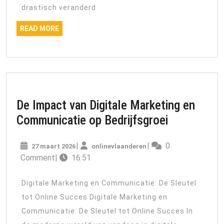
op
drastisch veranderd
Online
READ
READ MORE
Succes
MORE
De Impact van Digitale Marketing en
De
Communicatie op Bedrijfsgroei
Impact
27
onlinevlaanderen
|
|
0
27 maart 2026
onlinevlaanderen
van
maart
Comment
|
16:51
Digitale
2026
Marketing
Digitale Marketing en Communicatie: De Sleutel
en
tot Online Succes Digitale Marketing en
Communica
Communicatie: De Sleutel tot Online Succes In