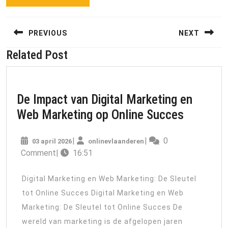
Berichtnavigatie
PREVIOUS
NEXT
Related Post
Previous
Next
post:
post:
De Impact van Digital Marketing en
De
Web Marketing op Online Succes
Impact
03
onlinevlaanderen
|
|
0
03 april 2026
onlinevlaanderen
van
april
Comment
|
16:51
Digital
2026
Marketi
Digital Marketing en Web Marketing: De Sleutel
en
tot Online Succes Digital Marketing en Web
Web
Marketing: De Sleutel tot Online Succes De
Marketi
wereld van marketing is de afgelopen jaren