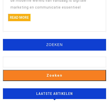
op
de moderne wereld van vandaag is digitale
Bedrijfsgro
marketing en communicatie essentieel
READ
READ MORE
MORE
ZOEKEN
Zoeken
LAATSTE ARTIKELEN