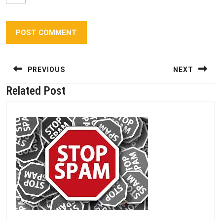
Berichtnavigatie
PREVIOUS
NEXT
Related Post
Previous
Next
post:
post: