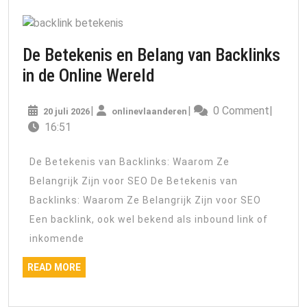
De Betekenis en Belang van Backlinks
De
in de Online Wereld
Betekenis
20
onlinevlaanderen
|
|
0 Comment
|
20 juli 2026
onlinevlaanderen
en
juli
16:51
Belang
2026
van
De Betekenis van Backlinks: Waarom Ze
Backlinks
Belangrijk Zijn voor SEO De Betekenis van
in
Backlinks: Waarom Ze Belangrijk Zijn voor SEO
de
Een backlink, ook wel bekend als inbound link of
Online
inkomende
Wereld
READ
READ MORE
MORE