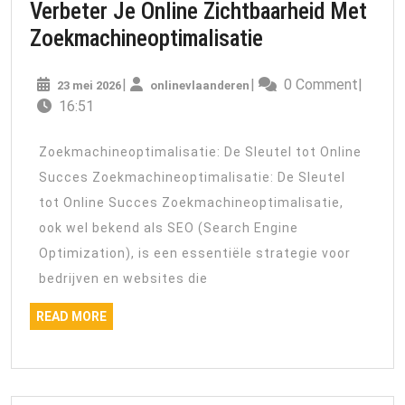
Verbeter Je Online Zichtbaarheid Met
Verbeter
Zoekmachineoptimalisatie
Je
23
onlinevlaanderen
|
|
0 Comment
|
23 mei 2026
onlinevlaanderen
Online
mei
16:51
Zichtbaarheid
2026
Met
Zoekmachineoptimalisatie: De Sleutel tot Online
Zoekmachineopt
Succes Zoekmachineoptimalisatie: De Sleutel
tot Online Succes Zoekmachineoptimalisatie,
ook wel bekend als SEO (Search Engine
Optimization), is een essentiële strategie voor
bedrijven en websites die
READ
READ MORE
MORE