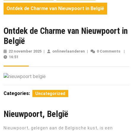
Ontdek de Charme van Nieuwpoort in België
Ontdek de Charme van Nieuwpoort in
België
22 november 2025
22
|
onlinevlaanderen
onlinevlaanderen
|
0 Comments
|
16:51
november
2025
Categories:
Uncategorized
Nieuwpoort, België
Nieuwpoort, gelegen aan de Belgische kust, is een