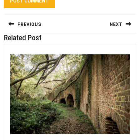
Berichtnavigatie
PREVIOUS
NEXT
Related Post
Previous
Next
post:
post: