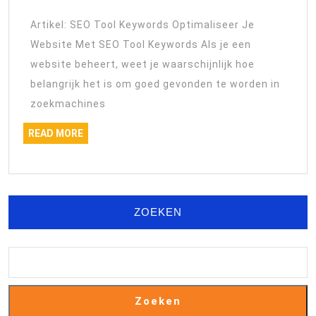
SEO
Artikel: SEO Tool Keywords Optimaliseer Je
Tool
Website Met SEO Tool Keywords Als je een
Keywords:
website beheert, weet je waarschijnlijk hoe
Een
belangrijk het is om goed gevonden te worden in
Gids
zoekmachines
Voor
READ
READ MORE
Succesvolle
MORE
Optimalisatie
ZOEKEN
Zoeken