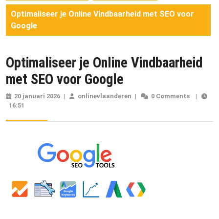
Optimaliseer je Online Vindbaarheid met SEO voor
Google
Optimaliseer je Online Vindbaarheid
met SEO voor Google
20 januari 2026
20
|
onlinevlaanderen
onlinevlaanderen
|
0 Comments
|
16:51
januari
2026