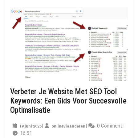
Verbeter Je Website Met SEO Tool
Keywords: Een Gids Voor Succesvolle
Verbeter
Optimalisatie
Je
19
onlinevlaanderen
|
|
0 Comment
|
19 juni 2026
Website
onlinevlaanderen
juni
16:51
Met
2026