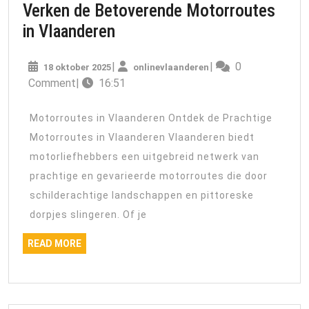
Verken de Betoverende Motorroutes
Verken
in Vlaanderen
de
18
onlinevlaanderen
|
|
0
18 oktober 2025
Betoverende
onlinevlaanderen
oktober
Comment
|
16:51
Motorroutes
2025
in
Motorroutes in Vlaanderen Ontdek de Prachtige
Vlaanderen
Motorroutes in Vlaanderen Vlaanderen biedt
motorliefhebbers een uitgebreid netwerk van
prachtige en gevarieerde motorroutes die door
schilderachtige landschappen en pittoreske
dorpjes slingeren. Of je
READ
READ MORE
MORE