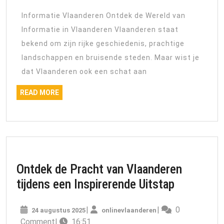
Informatie
Informatie Vlaanderen Ontdek de Wereld van
in
Informatie in Vlaanderen Vlaanderen staat
Vlaanderen
bekend om zijn rijke geschiedenis, prachtige
landschappen en bruisende steden. Maar wist je
dat Vlaanderen ook een schat aan
READ
READ MORE
MORE
Ontdek de Pracht van Vlaanderen
Ontdek
tijdens een Inspirerende Uitstap
de
24
onlinevlaanderen
|
|
0
24 augustus 2025
onlinevlaanderen
Pracht
augustus
Comment
|
16:51