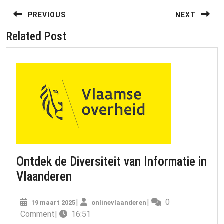
Berichtnavigatie
PREVIOUS
NEXT
Related Post
Previous
Next
post:
post:
Ontdek de Diversiteit van Informatie in
Ontdek
Vlaanderen
de
19
onlinevlaanderen
|
|
0
19 maart 2025
Diversiteit
onlinevlaanderen
maart
Comment
|
16:51
van
2025