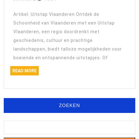
van
2025
Vlaandere
Artikel: Uitstap Vlaanderen Ontdek de
tijdens
Schoonheid van Vlaanderen met een Uitstap
een
Vlaanderen, een regio doordrenkt met
Inspirere
geschiedenis, cultuur en prachtige
Uitstap
landschappen, biedt talloze mogelijkheden voor
boeiende en ontspannende uitstapjes. Of
READ
READ MORE
MORE
ZOEKEN