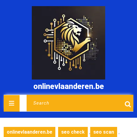
Skip
to
content
onlinevlaanderen.be
Open
Search
for:
Button
onlinevlaanderen.be
seo check
,
seo scan
,