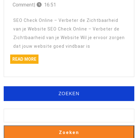
januari
Comment
|
16:51
van
2026
je
SEO Check Online – Verbeter de Zichtbaarheid
Websi
van je Website SEO Check Online – Verbeter de
met
Zichtbaarheid van je Website Wil je ervoor zorgen
een
dat jouw website goed vindbaar is
SEO
READ
READ MORE
Check
MORE
Online
ZOEKEN
Zoeken