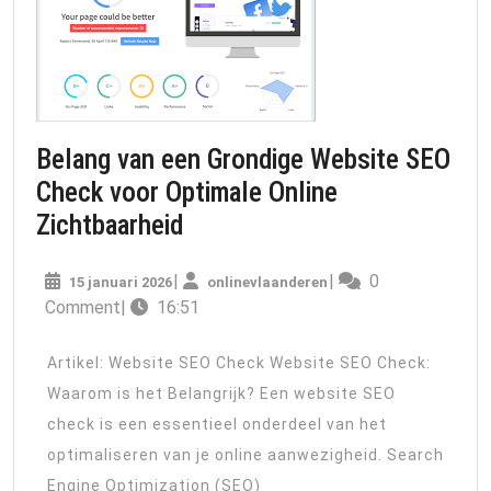
Belang van een Grondige Website SEO
Check voor Optimale Online
Belang
Zichtbaarheid
van
15
onlinevlaanderen
|
|
0
15 januari 2026
een
onlinevlaanderen
januari
Comment
|
16:51
Grondige
2026
Website
Artikel: Website SEO Check Website SEO Check:
SEO
Waarom is het Belangrijk? Een website SEO
Check
check is een essentieel onderdeel van het
voor
optimaliseren van je online aanwezigheid. Search
Optimale
Engine Optimization (SEO)