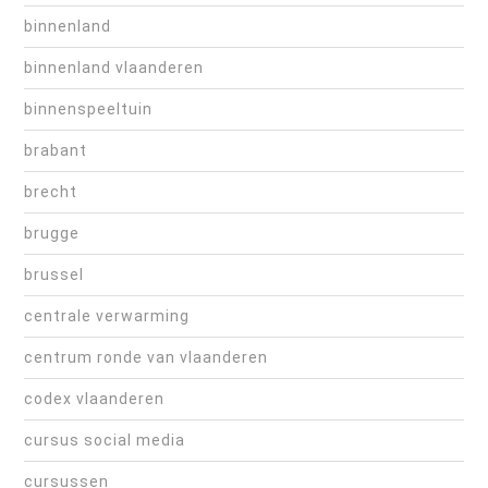
binnenland
binnenland vlaanderen
binnenspeeltuin
brabant
brecht
brugge
brussel
centrale verwarming
centrum ronde van vlaanderen
codex vlaanderen
cursus social media
cursussen