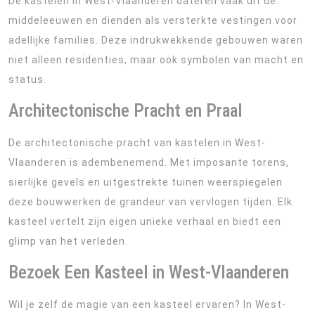
De kastelen in West-Vlaanderen dateren vaak uit de
middeleeuwen en dienden als versterkte vestingen voor
adellijke families. Deze indrukwekkende gebouwen waren
niet alleen residenties, maar ook symbolen van macht en
status.
Architectonische Pracht en Praal
De architectonische pracht van kastelen in West-
Vlaanderen is adembenemend. Met imposante torens,
sierlijke gevels en uitgestrekte tuinen weerspiegelen
deze bouwwerken de grandeur van vervlogen tijden. Elk
kasteel vertelt zijn eigen unieke verhaal en biedt een
glimp van het verleden.
Bezoek Een Kasteel in West-Vlaanderen
Wil je zelf de magie van een kasteel ervaren? In West-