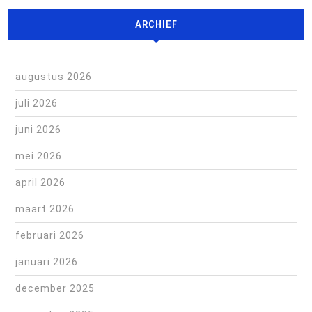
ARCHIEF
augustus 2026
juli 2026
juni 2026
mei 2026
april 2026
maart 2026
februari 2026
januari 2026
december 2025