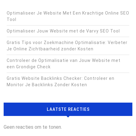
Optimaliseer Je Website Met Een Krachtige Online SEO
Tool
Optimaliseer Jouw Website met de Varvy SEO Tool
Gratis Tips voor Zoekmachine Optimalisatie: Verbeter
Je Online Zichtbaarheid zonder Kosten
Controleer de Optimalisatie van Jouw Website met
een Grondige Check
Gratis Website Backlinks Checker: Controleer en
Monitor Je Backlinks Zonder Kosten
LAATSTE REACTIES
Geen reacties om te tonen.