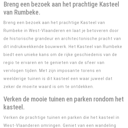
Breng een bezoek aan het prachtige Kasteel
van Rumbeke.
Breng een bezoek aan het prachtige Kasteel van
Rumbeke in West-Vlaanderen en laat je betoveren door
de historische grandeur en architectonische pracht van
dit indrukwekkende bouwwerk. Het Kasteel van Rumbeke
biedt een unieke kans om de rijke geschiedenis van de
regio te ervaren en te genieten van de sfeer van
vervlogen tijden. Met zijn imposante torens en
weelderige tuinen is dit kasteel een waar juweel dat
zeker de moeite waard is om te ontdekken.
Verken de mooie tuinen en parken rondom het
kasteel.
Verken de prachtige tuinen en parken die het kasteel in
West-Vlaanderen omringen. Geniet van een wandeling