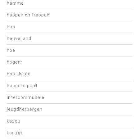
hamme
happen en trappen
hbo
heuvelland
hoe
hogent
hoofdstad
hoogste punt
intercommunale
jeugdherbergen
kazou
kortrijk