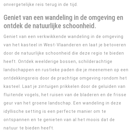
onvergetelijke reis terug in de tijd.
Geniet van een wandeling in de omgeving en
ontdek de natuurlijke schoonheid.
Geniet van een verkwikkende wandeling in de omgeving
van het kasteel in West-Vlaanderen en laat je betoveren
door de natuurlijke schoonheid die deze regio te bieden
heeft. Ontdek weelderige bossen, schilderachtige
landschappen en rustieke paden die je meenemen op een
ontdekkingsreis door de prachtige omgeving rondom het
kasteel. Laat je zintuigen prikkelen door de geluiden van
fluitende vogels, het ruisen van de bladeren en de frisse
geur van het groene landschap. Een wandeling in deze
idyllische setting is een perfecte manier om te
ontspannen en te genieten van al het moois dat de
natuur te bieden heeft.