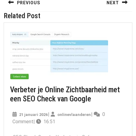
PREVIOUS
NEXT
Related Post
Previous
Next
post:
post:
Verbeter je Online Zichtbaarheid met
Verbeter
een SEO Check van Google
je
21
onlinevlaanderen
|
|
0
21 januari 2026
onlinevlaanderen
Online
januari
Comment
|
16:51
Zichtbaarheid
2026
met