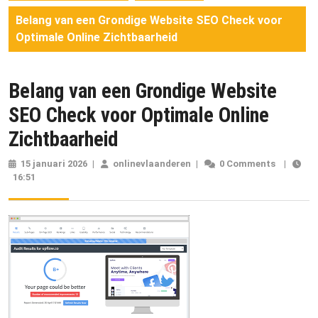
Belang van een Grondige Website SEO Check voor
Optimale Online Zichtbaarheid
Belang van een Grondige Website
SEO Check voor Optimale Online
Zichtbaarheid
15 januari 2026
15
|
onlinevlaanderen
onlinevlaanderen
|
0 Comments
|
16:51
januari
2026