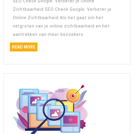
SEO Check Google: Verbeter je Online
een
Zichtbaarheid SEO Check Google: Verbeter je
SEO
Online Zichtbaarheid Als het gaat om het
Check
vergroten van je online zichtbaarheid en het
van
aantrekken van meer bezoekers
Google
READ
READ MORE
MORE