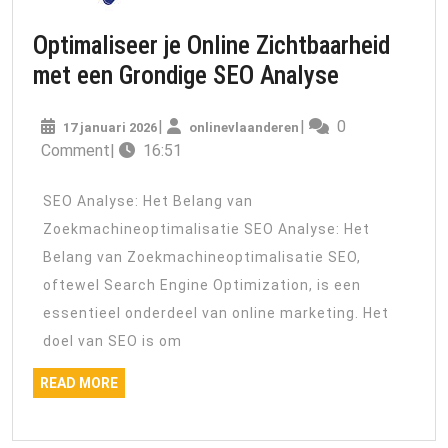
Optimaliseer je Online Zichtbaarheid
Optimalise
met een Grondige SEO Analyse
je
17
onlinevlaanderen
|
|
0
17 januari 2026
onlinevlaanderen
Online
januari
Comment
|
16:51
Zichtbaarh
2026
met
SEO Analyse: Het Belang van
een
Zoekmachineoptimalisatie SEO Analyse: Het
Grondige
Belang van Zoekmachineoptimalisatie SEO,
SEO
oftewel Search Engine Optimization, is een
Analyse
essentieel onderdeel van online marketing. Het
doel van SEO is om
READ
READ MORE
MORE