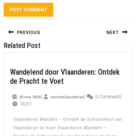
Berichtnavigatie
PREVIOUS
NEXT
Related Post
Previous
Next
post:
post:
Wandelend door Vlaanderen: Ontdek
Wandelend
de Pracht te Voet
door
25
onlinevlaanderen
|
|
0 Comment
|
25 mei 2025
onlinevlaanderen
Vlaanderen:
mei
16:51
Ontdek
2025
de
Vlaanderen Wandelt – Ontdek de Schoonheid van
Pracht
Vlaanderen te Voet Vlaanderen Wandelt –
te